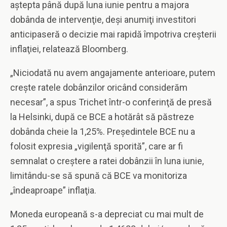
aştepta până după luna iunie pentru a majora
dobânda de intervenţie, deşi anumiţi investitori
anticipaseră o decizie mai rapidă împotriva creşterii
inflaţiei, relatează Bloomberg.
„Niciodată nu avem angajamente anterioare, putem
creşte ratele dobânzilor oricând considerăm
necesar”, a spus Trichet într-o conferinţă de presă
la Helsinki, după ce BCE a hotărât să păstreze
dobânda cheie la 1,25%. Preşedintele BCE nu a
folosit expresia „vigilenţă sporită”, care ar fi
semnalat o creştere a ratei dobânzii în luna iunie,
limitându-se să spună că BCE va monitoriza
„îndeaproape” inflaţia.
Moneda europeană s-a depreciat cu mai mult de