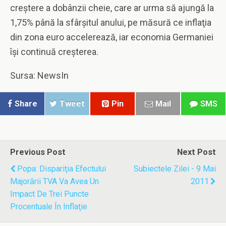
creştere a dobânzii cheie, care ar urma să ajungă la
1,75% până la sfârşitul anului, pe măsură ce inflaţia
din zona euro accelerează, iar economia Germaniei
îşi continuă creşterea.
Sursa: NewsIn
Share
Tweet
Pin
Mail
SMS
Previous Post
Next Post
Popa: Dispariţia Efectului
Subiectele Zilei - 9 Mai
Majorării TVA Va Avea Un
2011
Impact De Trei Puncte
Procentuale În Inflaţie