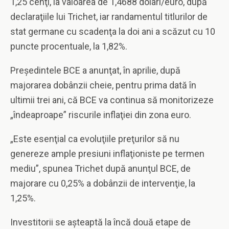
1,25 cenţi, la valoarea de 1,4688 dolari/euro, după
declaraţiile lui Trichet, iar randamentul titlurilor de
stat germane cu scadenţa la doi ani a scăzut cu 10
puncte procentuale, la 1,82%.
Preşedintele BCE a anunţat, în aprilie, după
majorarea dobânzii cheie, pentru prima dată în
ultimii trei ani, că BCE va continua să monitorizeze
„îndeaproape” riscurile inflaţiei din zona euro.
„Este esenţial ca evoluţiile preţurilor să nu
genereze ample presiuni inflaţioniste pe termen
mediu”, spunea Trichet după anunţul BCE, de
majorare cu 0,25% a dobânzii de intervenţie, la
1,25%.
Investitorii se aşteaptă la încă două etape de