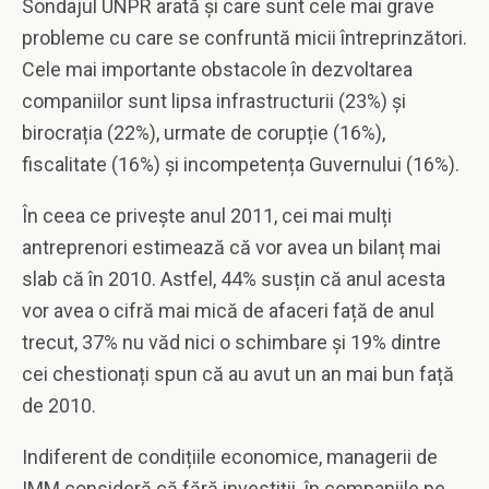
Sondajul UNPR arată și care sunt cele mai grave
probleme cu care se confruntă micii întreprinzători.
Cele mai importante obstacole în dezvoltarea
companiilor sunt lipsa infrastructurii (23%) și
birocrația (22%), urmate de corupție (16%),
fiscalitate (16%) și incompetența Guvernului (16%).
În ceea ce privește anul 2011, cei mai mulți
antreprenori estimează că vor avea un bilanț mai
slab că în 2010. Astfel, 44% susțin că anul acesta
vor avea o cifră mai mică de afaceri față de anul
trecut, 37% nu văd nici o schimbare și 19% dintre
cei chestionați spun că au avut un an mai bun față
de 2010.
Indiferent de condițiile economice, managerii de
IMM consideră că fără investiții în companiile pe