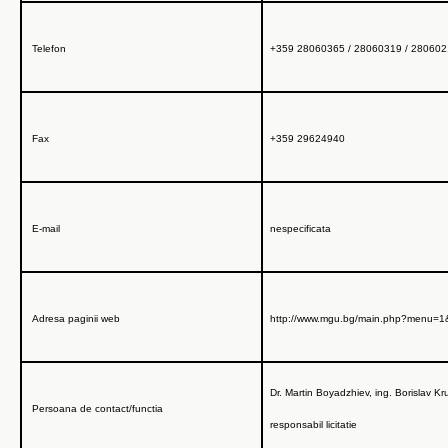
Telefon
+359 28060365 / 28060319 / 28060
Fax
+359 29624940
E-mail
nespecificata
Adresa paginii web
http://www.mgu.bg/main.php?menu=
Dr. Martin Boyadzhiev, ing. Borislav Kr
Persoana de contact/functia
responsabil licitatie