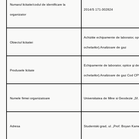
Numarul licitatie/codul de identificare la
2014/S 171-302824
organizator
Achizitie
echipamente de laborator, opti
Obiectul licitatiei
ochelarilor).Analizoare de gaz
Echipamente de laborator, optice şi de
Produsele licitate
ochelarilor).Analizoare de gaz Cod C
Numele firmei organizatoare
Universitatea de Mine si Geodezie „Sf. 
Adresa
Studentski grad, ul. „Prof. Boyan Ka