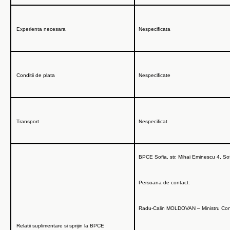
Experienta necesara
Nespecificata
Conditii de plata
Nespecificate
Transport
Nespecificat
BPCE Sofia, str. Mihai Eminescu 4, So
Persoana de contact:
Radu-Calin MOLDOVAN – Ministru Cons
Relatii suplimentare si sprijin la BPCE