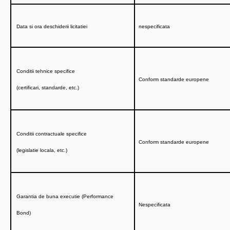
Data si ora deschiderii
licitatiei
nespecificata
Conditii tehnice specifice
Conform standarde europene
(certificari, standarde, etc.)
Conditii contractuale specifice
Conform standarde europene
(legislatie locala, etc.)
Garantia de buna executie (Performance
Nespecificata
Bond)