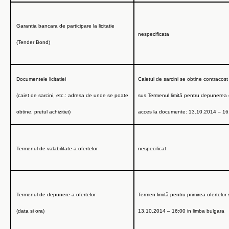
Garantia bancara de participare la licitatie
nespecificata
(Tender Bond)
Documentele licitatiei
Caietul de sarcini se obtine contracost
(caiet de sarcini, etc.: adresa de unde se poate
sus.Termenul limită pentru depunerea 
obtine, pretul achizitiei)
acces la documente:
13.10.2014 – 16
Termenul de valabilitate a ofertelor
nespecificat
Termenul de depunere a ofertelor
Termen limită pentru primirea ofertelor 
(data si ora)
13.10.2014 – 16:00
in limba bulgara