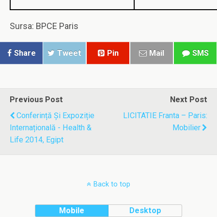
Sursa: BPCE Paris
Share
Tweet
Pin
Mail
SMS
Previous Post
Next Post
Conferință Și Expoziție
LICITATIE Franta – Paris:
Internațională - Health &
Mobilier
Life 2014, Egipt
Back to top
Mobile
Desktop