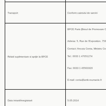
Transport
Conform caietului de sarcini
BPCE Paris (Biroul de Promovare C
Adresa: 5, Rue de l’Exposition, 753
Contact: Ancuta Conta, Ministru Con
Tel.: 0033 1 47051274
Relatii suplimentare si sprijin la BPCE
Fax: 0033 1 45503320
E-mail: conta@amb-roumanie.fr
Data intrarii/inregistrarii
5.05.2014