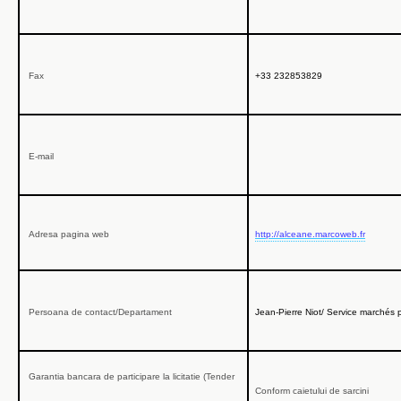
Fax
+33 232853829
E-mail
Adresa pagina
web
http://alceane.marcoweb.fr
Persoana de contact/Departament
Jean-Pierre Niot/ Service marchés 
Garantia bancara de participare la licitatie (Tender
Conform caietului de sarcini