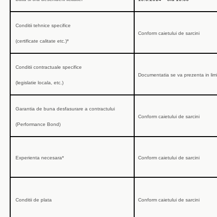
Conditii tehnice specifice
Conform caietului de sarcini
(certificate calitate etc.)*
Conditii contractuale specifice
Documentatia se va prezenta in li
(legislatie locala, etc.)
Garantia de buna desfasurare a contractului
Conform caietului de sarcini
(Performance Bond)
Experienta necesara
*
Conform caietului de sarcini
Conditii de plata
Conform caietului de sarcini