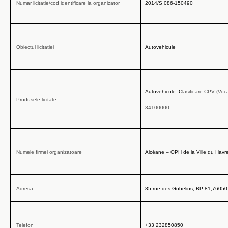
Numar licitatie/cod identificare la organizator
2014/S 086-150490
Obiectul licitatiei
Autovehicule
Autovehicule
. C
lasificare CPV
(Voca
Produsele licitate
34100000
Numele firmei organizatoare
Alcéane – OPH de la Ville du Havr
Adresa
85 rue des Gobelins, BP 81,76050
Telefon
+33 232850850