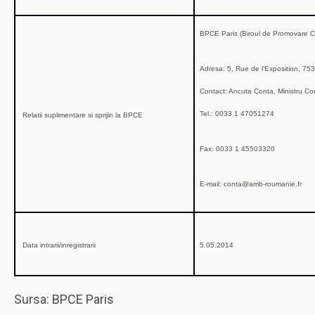
BPCE Paris (Biroul de Promovare C
Adresa: 5, Rue de l’Exposition, 753
Contact: Ancuta Conta, Ministru Con
Tel.: 0033 1 47051274
Relatii suplimentare si sprijin la BPCE
Fax: 0033 1 45503320
E-mail: conta@amb-roumanie.fr
Data intrarii/inregistrarii
5.05.2014
Sursa: BPCE Paris