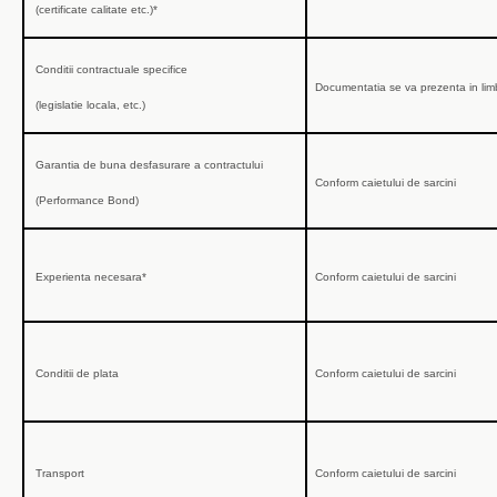
(certificate calitate etc.)*
Conditii contractuale specifice
Documentatia se va prezenta in lim
(legislatie locala, etc.)
Garantia de buna desfasurare a contractului
Conform caietului de sarcini
(Performance Bond)
Experienta necesara
*
Conform caietului de sarcini
Conditii de plata
Conform caietului de sarcini
Transport
Conform caietului de sarcini