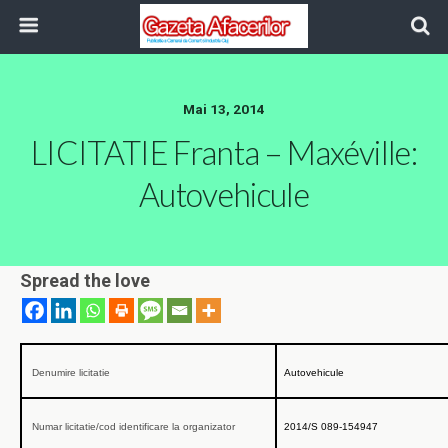
Mai 13, 2014
LICITATIE Franta – Maxéville:
Autovehicule
Spread the love
Denumire licitatie
Autovehicule
Numar licitatie/cod identificare la organizator
2014/S 089-154947