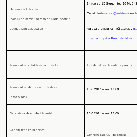
14 rue du 15 Septembre 1944, 5432
Documentele licitatiei
E-mail:
balemanno@mairie-maxeville
(caietul de sarcini: adresa de unde poate fi
obtinut, pret caiet sarcini)
Adresa profilului cumpărătorului:
ht
page=entreprise.EntrepriseHome
Termenul de valabilitate a ofertelor
120 de zile de la data depunerii
Termenul de depunere a ofertelor
16.6.2014 –
ora
17:00
(data si ora)
Data si ora deschiderii licitatiei
16.6.2014 –
ora
17:00
Conditii tehnice specifice
Conform caietului de sarcini