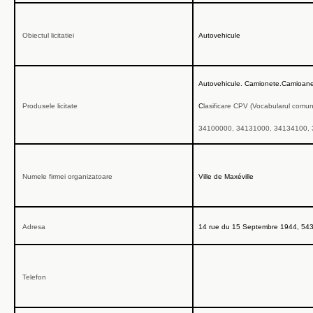
Obiectul licitatiei
Autovehicule
Autovehicule
. Camionete.Camioane 
Produsele licitate
C
lasificare CPV
(Vocabularul comun p
34100000, 34131000, 34134100,
Numele firmei organizatoare
Ville de Maxéville
Adresa
14 rue du 15 Septembre 1944, 5432
Telefon