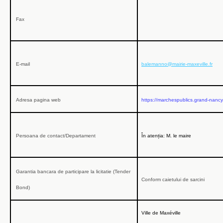
Fax
E-mail
balemanno@mairie-maxeville.fr
Adresa pagina
web
https://marchespublics.grand-nanc
Persoana de contact/Departament
În atenția: M. le maire
Garantia bancara de participare la licitatie (Tender
Conform caietului de sarcini
Bond)
Ville de Maxéville