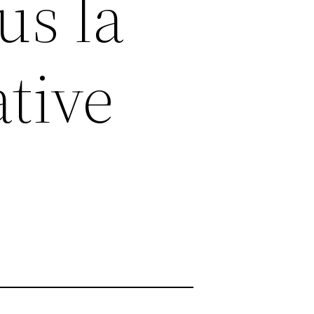
us la
tive