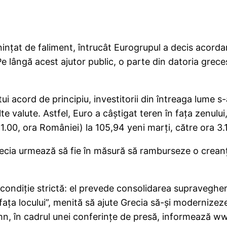
ţat de faliment, întrucât Eurogrupul a decis acordare
 Pe lângă acest ajutor public, o parte din datoria greces
i acord de principiu, investitorii din întreaga lume s
 valute. Astfel, Euro a câştigat teren în faţa zenului,
1.00, ora României) la 105,94 yeni marţi, către ora 3
recia urmează să fie în măsură să ramburseze o creanţ
 condiţie strictă: el prevede consolidarea supravegher
aţa locului”, menită să ajute Grecia să-şi modernizeze
hn, în cadrul unei conferinţe de presă, informează w