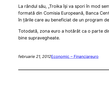
La rândul său, „Troika îşi va spori în mod se
formată din Comisia Europeană, Banca Centr
în ţările care au beneficiat de un program de
Totodată, zona euro a hotărât ca o parte din
bine supravegheate.
februarie 21, 2012
Economic – Financiar
euro