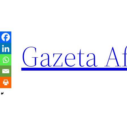
Sari
la
conținut
Gazeta Af