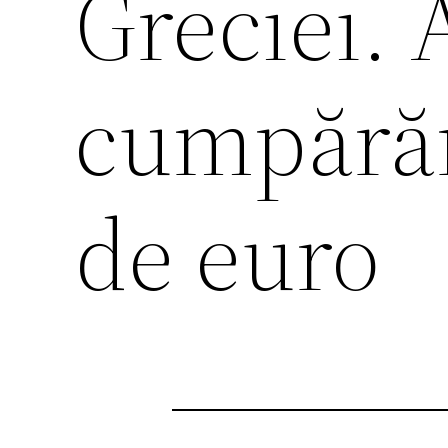
Greciei. 
cumpărăr
de euro