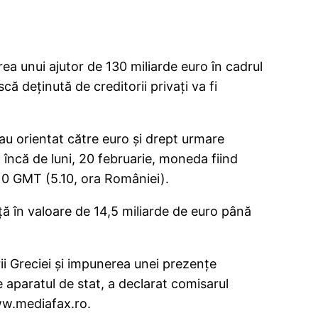
a unui ajutor de 130 miliarde euro în cadrul
că deţinută de creditorii privaţi va fi
-au orientat către euro şi drept urmare
 încă de luni, 20 februarie, moneda fiind
.10 GMT (5.10, ora României).
ă în valoare de 14,5 miliarde de euro până
ii Greciei şi impunerea unei prezenţe
 aparatul de stat, a declarat comisarul
ww.mediafax.ro.