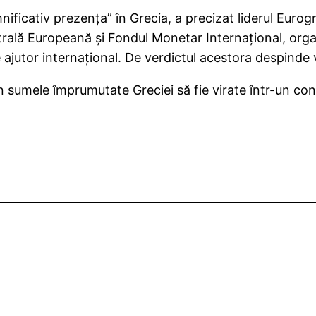
mnificativ prezenţa” în Grecia, a precizat liderul Euro
ală Europeană şi Fondul Monetar Internaţional, organ
 ajutor internaţional. De verdictul acestora despinde v
 sumele împrumutate Greciei să fie virate într-un cont