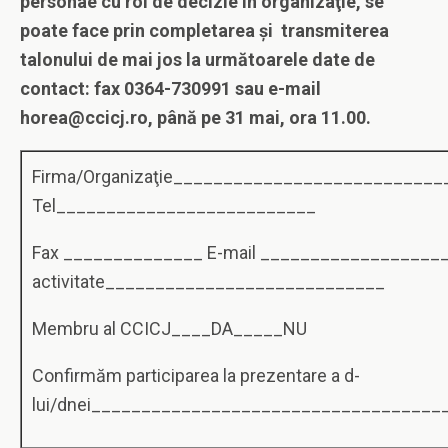
personae cu rol de decizie în organizaţie, se
poate face prin completarea şi transmiterea
talonului de mai jos la următoarele date de
contact:
fax 0364-730991 sau e-mail
horea@ccicj.ro
, până pe 31 mai, ora 11.00.
Firma/Organizaţie__________________________
Tel__________________________
Fax ______________ E-mail ___________________
activitate____________________________
Membru al CCICJ____DA_____NU
Confirmăm participarea la prezentare a d-
lui/dnei___________________________________