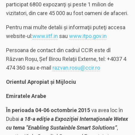
participat 6800 expozanţi şi peste 1 milion de
vizitatori, din care 45 000 au fost oameni de afaceri.
Pentru mai multe detalii şi informaţii puteţi accesa
website-ul:
www.iitf.in
sau
www.itpo.gov.in
Persoana de contact din cadrul CCIR este dl
Răzvan Roşu, Şef Birou Relaţii Externe, tel: +4037 4
474 360 sau e-mail
razvan.rosu@ccir.ro
Orientul Apropiat şi Mijlociu
Emiratele Arabe
În perioada 04-06 octombrie 2015
va avea loc în
Dubai
a 18-a ediţie a Expoziţiei
Internaţionale Wetex
cu tema “Enabling Sustainble Smart Solutions”
,