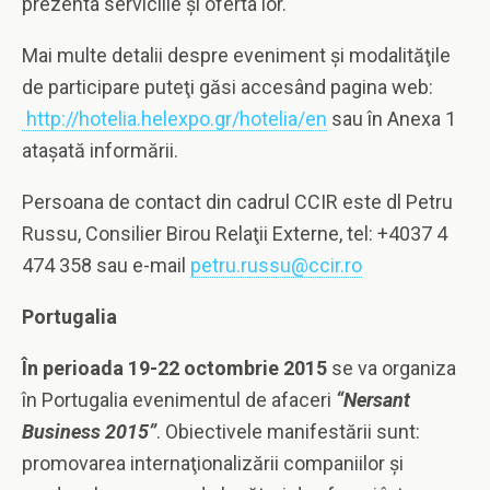
prezenta serviciile şi oferta lor.
Mai multe detalii despre eveniment şi modalităţile
de participare puteţi găsi accesând pagina web:
http://hotelia.helexpo.gr/hotelia/en
sau în Anexa 1
ataşată informării.
Persoana de contact din cadrul CCIR este dl Petru
Russu, Consilier Birou Relaţii Externe, tel: +4037 4
474 358 sau e-mail
petru.russu@ccir.ro
Portugalia
În perioada 19-22 octombrie 2015
se va organiza
în Portugalia evenimentul de afaceri
“Nersant
Business 2015”
. Obiectivele manifestării sunt:
promovarea internaţionalizării companiilor şi