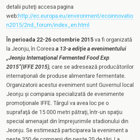
detalii puteţi accesa pagina
web:
http://ec.europa.eu/environment/ecoinnovatio
n2015/2nd_forum/index_en.html
În perioada 22-26 octombrie 2015
va fi organizată
la Jeonju, în Coreea
a 13-a ediţie a
evenimentului
„Jeonju Internaţional Fermented Food Exp
2015”(IFFE 2015)
,
care se adresează producătorilor
internaţionali de produse alimentare fermentate.
Organizatorii acestui eveniment sunt Guvernul local
Jeonju şi compania specializată de evenimente
promoţionale IFFE. Târgul va avea loc pe o
suprafaţă de 15 000 metri pătraţi, într-un spaţiu
special amenajat din împrejurimile stadionului din
Jeonju. Se estimează participarea la eveniment a
peste 350 de companii din peste 20 de ţări. La