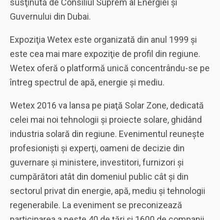
susţinută de Consiliul Suprem al Energiei şi
Guvernului din Dubai.
Expoziţia Wetex este organizată din anul 1999 şi
este cea mai mare expoziţie de profil din regiune.
Wetex oferă o platformă unică concentrându-se pe
întreg spectrul de apă, energie şi mediu.
Wetex 2016 va lansa pe piaţă Solar Zone, dedicată
celei mai noi tehnologii şi proiecte solare, ghidând
industria solară din regiune. Evenimentul reuneşte
profesionişti şi experţi, oameni de decizie din
guvernare şi ministere, investitori, furnizori şi
cumpărători atât din domeniul public cât şi din
sectorul privat din energie, apă, mediu şi tehnologii
regenerabile. La eveniment se preconizează
participarea a peste 40 de ţări şi 1600 de companii.