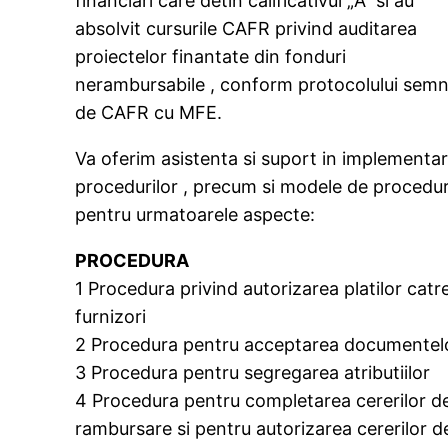
financiari care detin calificativul „A” si au
absolvit cursurile CAFR privind auditarea
proiectelor finantate din fonduri
nerambursabile , conform protocolului sem
de CAFR cu MFE.
Va oferim asistenta si suport in implementa
procedurilor , precum si modele de procedur
pentru urmatoarele aspecte:
PROCEDURA
1 Procedura privind autorizarea platilor catr
furnizori
2 Procedura pentru acceptarea documentel
3 Procedura pentru segregarea atributiilor
4 Procedura pentru completarea cererilor d
rambursare si pentru autorizarea cererilor d