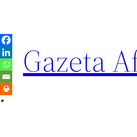
Sari
la
conținut
Gazeta Af