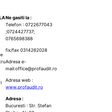
LA
Ne gasiti la :
Telefon : 0722677043
;0724427737;
0765698388
fix/fax 0314262028
le
tru
Adresa e-
mail:office@profaudit.ro
Adresa web :
i
www.profaudit.ro
Adresa :
Bucuresti : Str. Stefan