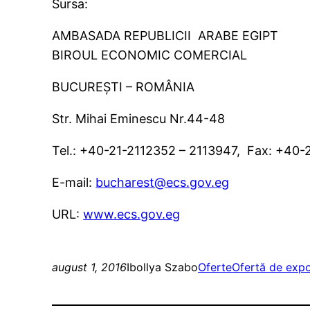
Sursa:
AMBASADA
REPUBLICII
ARABE
EGIPT
BIROUL ECONOMIC COMERCIAL
BUCUREŞTI – ROMÂNIA
Str. Mihai Eminescu Nr.44-48
Tel.: +40-21-2112352 – 2113947, Fax: +40
E-mail:
bucharest@ecs.gov.eg
URL:
www.ecs.gov.eg
august 1, 2016
Ibollya Szabo
Oferte
Ofertă de expo