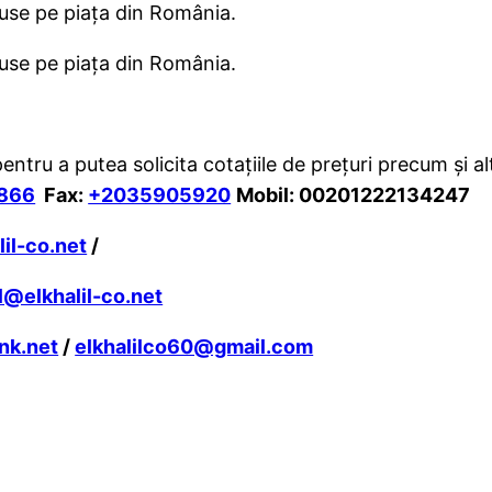
use pe piaţa din România.
use pe piaţa din România.
tru a putea solicita cotaţiile de preţuri precum şi al
866
Fax:
+2035905920
Mobil: 00201222134247
il-co.net
/
l@elkhalil-co.net
nk.net
/
elkhalilco60@gmail.com