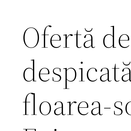
Ofertă de
despicat
floarea-s