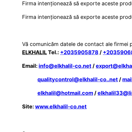
Firma intenţionează să exporte aceste prod
Firma intenţionează să exporte aceste prod
Vă comunicăm datele de contact ale firmei pen
ELKHALIL
Tel.:
+2035905878
/
+2035906
Email:
info@elkhalil-co.net
/
export@elkhal
qualitycontrol@elkhalil-co..net
/
mai
elkhalil@hotmail.com
/
elkhalil33@li
Site:
www.elkhalil-co.net