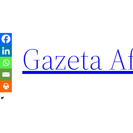
Sari
la
conținut
Gazeta Af