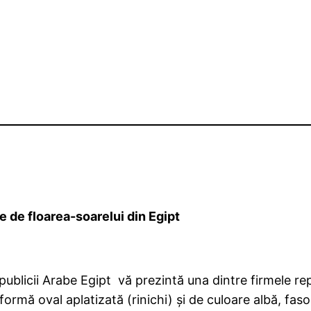
e de floarea-soarelui din Egipt
blicii Arabe Egipt vă prezintă una dintre firmele re
mă oval aplatizată (rinichi) şi de culoare albă, faso