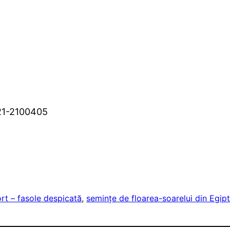
-21-2100405
rt – fasole despicată
, 
seminţe de floarea-soarelui din Egip