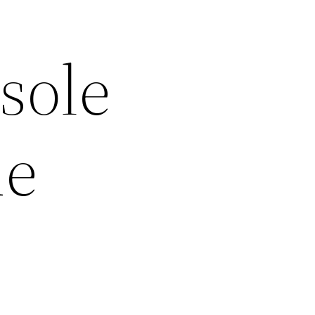
asole
de