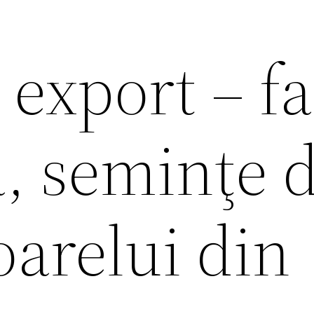
 export – f
ă, seminţe 
oarelui din