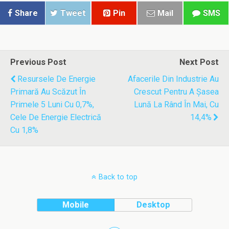
Share
Tweet
Pin
Mail
SMS
Previous Post
Next Post
Resursele De Energie
Afacerile Din Industrie Au
Primară Au Scăzut În
Crescut Pentru A Şasea
Primele 5 Luni Cu 0,7%,
Lună La Rând În Mai, Cu
Cele De Energie Electrică
14,4%
Cu 1,8%
Back to top
Mobile
Desktop