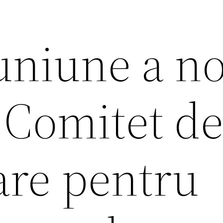
uniune a n
 Comitet d
re pentru