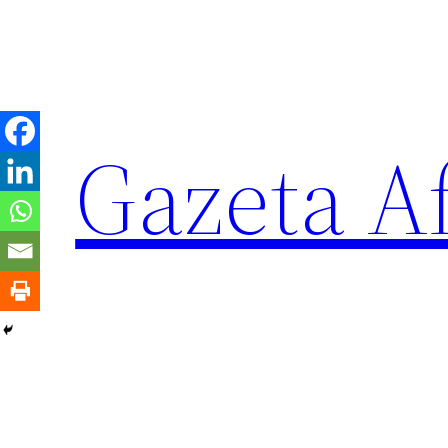
Sari
la
conținut
Gazeta Af