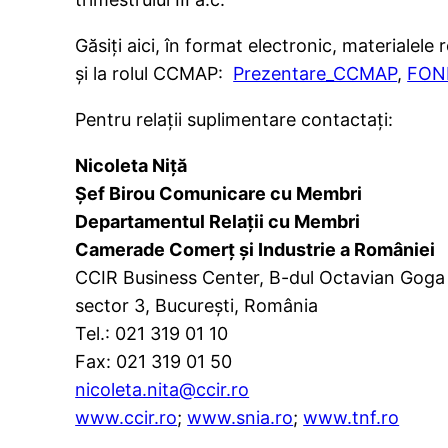
Găsiţi aici, în format electronic, materialele
şi la rolul CCMAP:
Prezentare_CCMAP
,
FOND
Pentru relaţii suplimentare contactaţi:
Nicoleta Niţă
Şef Birou Comunicare cu Membri
Departamentul Relaţii cu Membri
Camerade Comerţ şi Industrie a României
CCIR Business Center, B-dul Octavian Goga 
sector 3, Bucureşti, România
Tel.: 021 319 01 10
Fax: 021 319 01 50
nicoleta.nita@ccir.ro
www.ccir.ro
;
www.snia.ro
;
www.tnf.ro