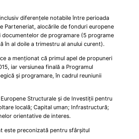
inclusiv diferenţele notabile între perioada
 Parteneriat, alocările de fonduri europene
ării documentelor de programare (5 programe
 al doile a trimestru al anului curent).
lice a menţionat că primul apel de propuneri
15, iar versiunea finală a Programul
gică şi programare, în cadrul reuniunii
 Europene Structurale şi de Investiţii pentru
ltare locală; Capital uman; Infrastructură;
nelor orientative de interes.
este preconizată pentru sfârşitul