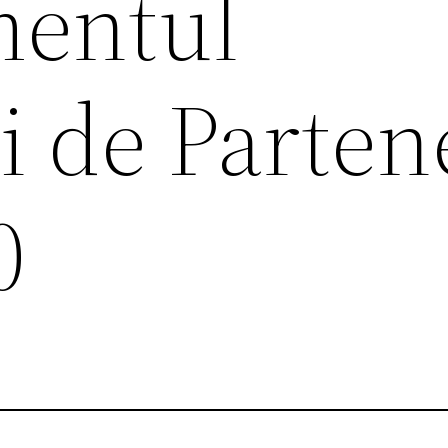
entul
 de Parten
0