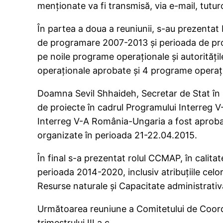
menţionate va fi transmisă, via e-mail, tuturo
În partea a doua a reuniunii, s-au prezentat F
de programare 2007-2013 şi perioada de prog
pe noile programe operaţionale şi autorită
operaţionale aprobate şi 4 programe operaţio
Doamna Sevil Shhaideh, Secretar de Stat în M
de proiecte în cadrul Programului Interreg V
Interreg V-A România-Ungaria a fost aprobat
organizate în perioada 21-22.04.2015.
În final s-a prezentat rolul CCMAP, în calita
perioada 2014-2020, inclusiv atribuţiile celo
Resurse naturale şi Capacitate administrativă
Următoarea reuniune a Comitetului de Coord
trimestrului III a.c.