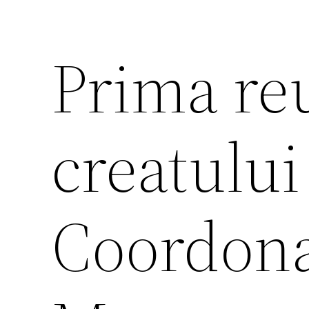
Prima re
creatului
Coordona