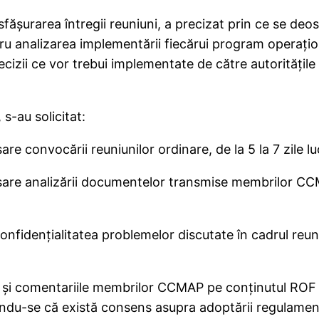
ăşurarea întregii reuniuni, a precizat prin ce se de
ru analizarea implementării fiecărui program operaţion
cizii ce vor trebui implementate de către autorităţi
s-au solicitat:
convocării reuniunilor ordinare, de la 5 la 7 zile luc
e analizării documentelor transmise membrilor CCMAP,
fidenţialitatea problemelor discutate în cadrul reuni
şi comentariile membrilor CCMAP pe conţinutul ROF vo
ându-se că există consens asupra adoptării regulament