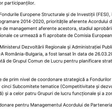
r participanţilor.
ondurile Europene Structurale şi de Investiţii (FESI), 
ramare 2014-2020, priorităţile aferente Acordului de
ţile de management aferente acestora, stadiul aprob
nale ce urmează a fi aprobate de Comisia Europeană în
inisterul Dezvoltării Regionale şi Administraţiei Pub
-A România-Bulgaria, a fost lansat în data de 26.03.20
ă de Grupul Comun de Lucru pentru planificare strate
te de prim nivel de coordonare strategică a Fondurilor
r cinci Subcomitete tematice (Competitivitate şi dezvo
) şi a celor patru Grupuri de lucru funcţionale şi a zo
onare pentru Managementul Acordului de Parteneriat 