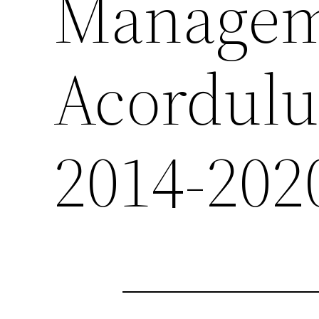
Managem
Acordului
2014-202