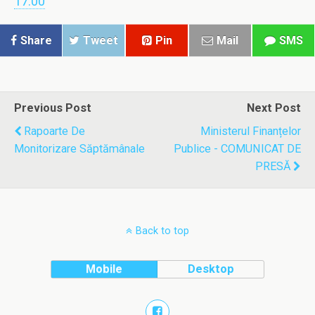
17.00
Share
Tweet
Pin
Mail
SMS
Previous Post
Next Post
Rapoarte De
Ministerul Finanțelor
Monitorizare Săptămânale
Publice - COMUNICAT DE
PRESĂ
Back to top
Mobile
Desktop