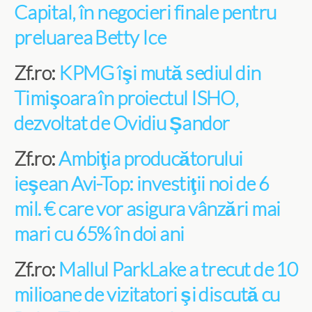
Capital, în negocieri finale pentru
preluarea Betty Ice
Zf.ro:
KPMG îşi mută sediul din
Timişoara în proiectul ISHO,
dezvoltat de Ovidiu Şandor
Zf.ro:
Ambiţia producătorului
ieşean Avi-Top: investiţii noi de 6
mil. € care vor asigura vânzări mai
mari cu 65% în doi ani
Zf.ro:
Mallul ParkLake a trecut de 10
milioane de vizitatori şi discută cu