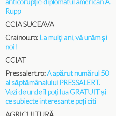
anticorupţie-diplomatul american A.
Rupp
CCIA SUCEAVA
Crainou.ro:
La mulţi ani, vă urăm şi
noi !
CCIAT
Pressalert.ro:
A apărut numărul 50
al săptămânalului PRESSALERT.
Vezi de unde îl poți lua GRATUIT și
ce subiecte interesante poți citi
AGRICULTURĂ