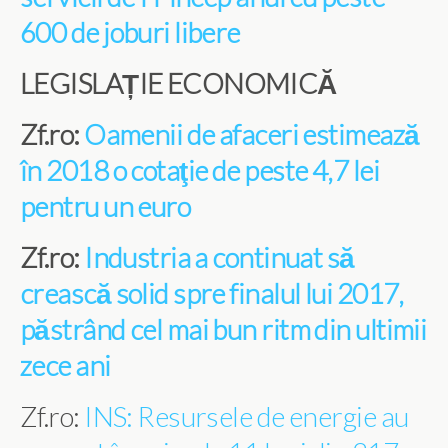
600 de joburi libere
LEGISLAȚIE ECONOMICĂ
Zf.ro:
Oamenii de afaceri estimează
în 2018 o cotaţie de peste 4,7 lei
pentru un euro
Zf.ro:
Industria a continuat să
crească solid spre finalul lui 2017,
păstrând cel mai bun ritm din ultimii
zece ani
Zf.ro:
INS: Resursele de energie au