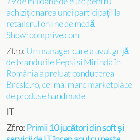
79 de milioane de euro pentru
achiziţionarea unei participaţii la
retailerul online de modă
Showroomprive.com
Zf.ro:
Un manager care a avut grijă
de brandurile Pepsi si Mirinda în
România a preluat conducerea
Breslo.ro, cel mai mare marketplace
de produse handmade
IT
Zf.ro:
Primii 10 jucători din soft şi
servicii de IT încep anul cu peste