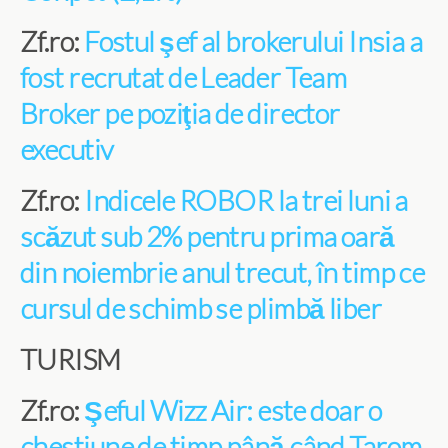
Zf.ro:
Fostul şef al brokerului Insia a
fost recrutat de Leader Team
Broker pe poziţia de director
executiv
Zf.ro:
Indicele ROBOR la trei luni a
scăzut sub 2% pentru prima oară
din noiembrie anul trecut, în timp ce
cursul de schimb se plimbă liber
TURISM
Zf.ro:
Şeful Wizz Air: este doar o
chestiune de timp până când Tarom