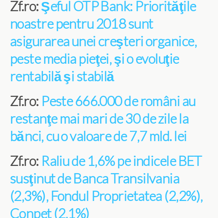
Zf.ro:
Şeful OTP Bank: Priorităţile
noastre pentru 2018 sunt
asigurarea unei creşteri organice,
peste media pieţei, şi o evoluţie
rentabilă şi stabilă
Zf.ro:
Peste 666.000 de români au
restanţe mai mari de 30 de zile la
bănci, cu o valoare de 7,7 mld. lei
Zf.ro:
Raliu de 1,6% pe indicele BET
susţinut de Banca Transilvania
(2,3%), Fondul Proprietatea (2,2%),
Conpet (2,1%)