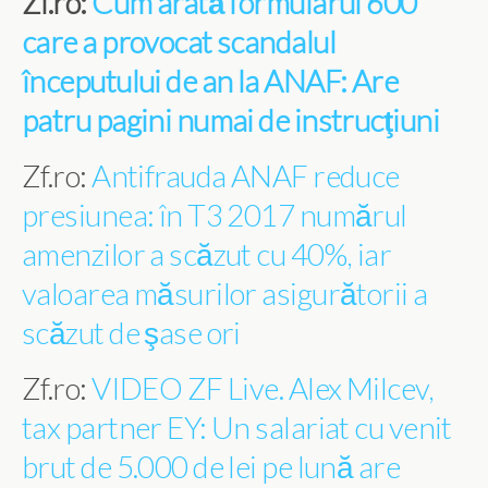
Zf.ro:
Cum arată formularul 600
care a provocat scandalul
începutului de an la ANAF: Are
patru pagini numai de instrucţiuni
Zf.ro:
Antifrauda ANAF reduce
presiunea: în T3 2017 numărul
amenzilor a scăzut cu 40%, iar
valoarea măsurilor asigurătorii a
scăzut de şase ori
Zf.ro:
VIDEO ZF Live. Alex Milcev,
tax partner EY: Un salariat cu venit
brut de 5.000 de lei pe lună are