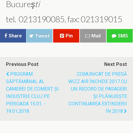
Bucure
şti
tel. 0213190085, fax: 021319015
Share
Tweet
Pin
Mail
SMS
Previous Post
Next Post
PROGRAM
COMUNICAT DE PRESĂ
SĂPTĂMÂNAL AL
WIZZ AIR ÎNCHEIE 2017 CU
CAMEREI DE COMERȚ ȘI
UN RECORD DE PASAGERI
INDUSTRIE CLUJ PE
ŞI PLĂNUIEŞTE
PERIOADA 15.01. -
CONTINUAREA EXTINDERII
19.01.2018
ÎN 2018