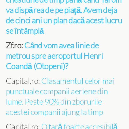
va dispărea de pe piaţă. Avem deja
de cinci ani un plan dacă acest lucru
se întâmplă
Zf.ro:
Când vom avea linie de
metrou spre aeroportul Henri
Coandă (Otopeni)?
Capital.ro:
Clasamentul celor mai
punctuale companii aeriene din
lume. Peste 90% din zborurile
acestei companii ajung la timp
Capital.ro:
O țară foarte accesibilă