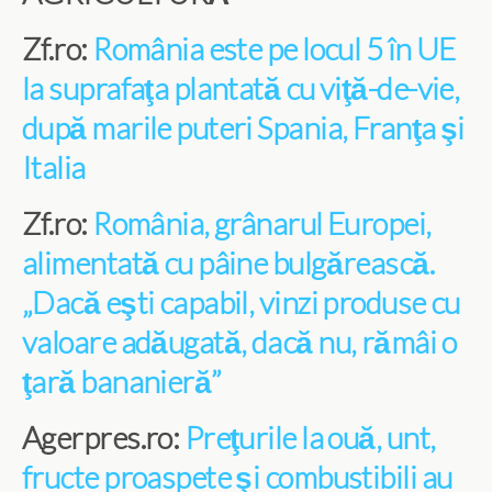
Zf.ro:
România este pe locul 5 în UE
la suprafaţa plantată cu viţă-de-vie,
după marile puteri Spania, Franţa şi
Italia
Zf.ro:
România, grânarul Europei,
alimentată cu pâine bulgărească.
„Dacă eşti capabil, vinzi produse cu
valoare adăugată, dacă nu, rămâi o
ţară bananieră”
Agerpres.ro:
Preţurile la ouă, unt,
fructe proaspete şi combustibili au