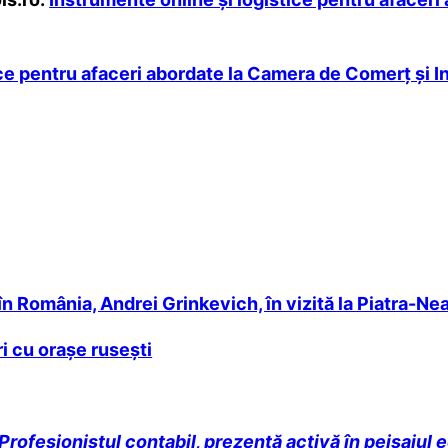
ce pentru afaceri abordate la Camera de Comerţ şi In
n România, Andrei Grinkevich, în vizită la Piatra-Ne
ri cu orașe rusești
Profesionistul contabil, prezență activă în peisajul 