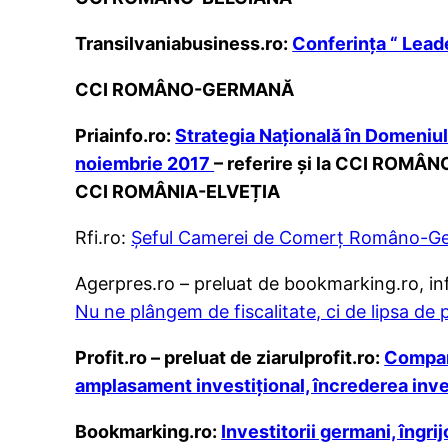
Transilvaniabusiness.ro:
Conferința “ Leade
CCI ROMÂNO-GERMANĂ
Priainfo.ro:
Strategia Națională în Domeniul
noiembrie 2017
– referire și la CCI R
CCI ROMÂNIA-ELVEȚIA
Rfi.ro:
Șeful Camerei de Comerț Româno-Germ
Agerpres.ro – preluat de bookmarking.ro, inf
Nu ne plângem de fiscalitate, ci de lipsa de p
Profit.ro – preluat de ziarulprofit.ro:
Compani
amplasament investițional, încrederea inves
Bookmarking.ro:
Investitorii germani, îngrij