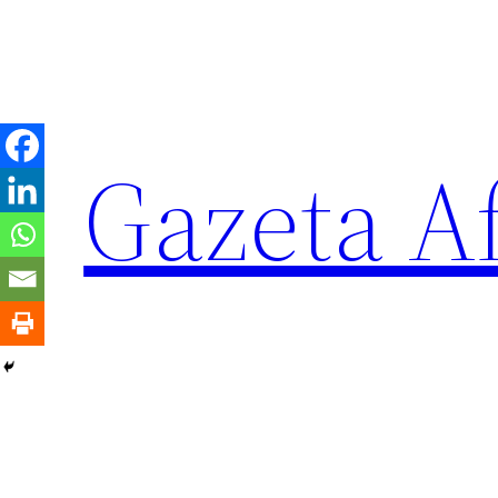
Sari
la
conținut
Gazeta Af