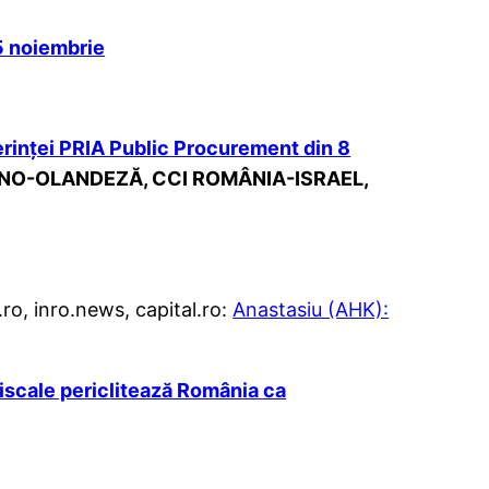
15 noiembrie
ferinței PRIA Public Procurement din 8
MÂNO-OLANDEZĂ, CCI ROMÂNIA-ISRAEL,
ro, inro.news, capital.ro:
Anastasiu (AHK):
iscale periclitează România ca