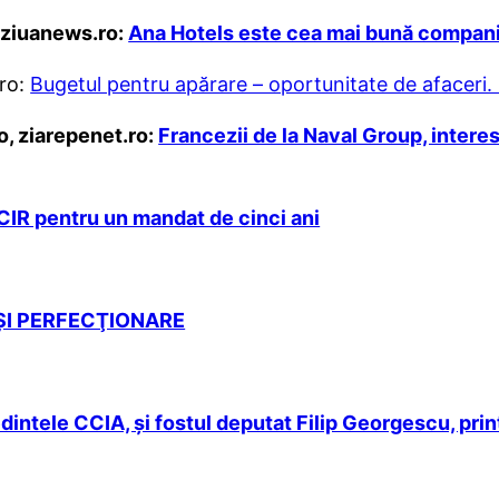
 ziuanews.ro:
Ana Hotels este cea mai bună companie
.ro:
Bugetul pentru apărare – oportunitate de afaceri
o, ziarepenet.ro:
Francezii de la Naval Group, interes
CIR pentru un mandat de cinci ani
 ŞI PERFECŢIONARE
ntele CCIA, şi fostul deputat Filip Georgescu, printre