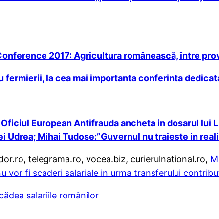
nference 2017: Agricultura românească, între provo
u fermierii, la cea mai importanta conferinta dedicata
Oficiul European Antifrauda ancheta in dosarul lui 
nei Udrea; Mihai Tudose:”Guvernul nu traieste in reali
r.ro, telegrama.ro, vocea.biz, curierulnational.ro,
Mi
 vor fi scaderi salariale in urma transferului contribut
cădea salariile românilor