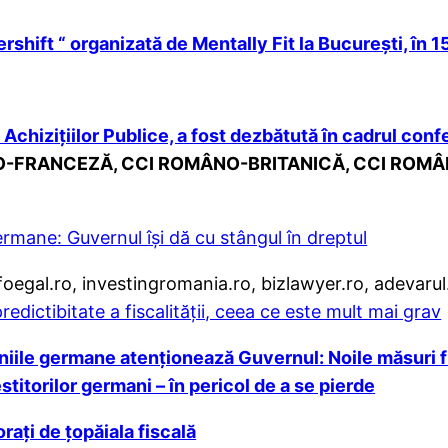
rshift “ organizată de Mentally Fit la București, în 
 Achizițiilor Publice, a fost dezbătută în cadrul con
OMÂNO-FRANCEZĂ, CCI ROMÂNO-BRITANICĂ, CCI RO
ane: Guvernul își dă cu stângul în dreptul
oegal.ro, investingromania.ro, bizlawyer.ro, adevarul.
redictibitate a fiscalității, ceea ce este mult mai grav
ile germane atenționează Guvernul: Noile măsuri f
titorilor germani – în pericol de a se pierde
orați de țopăiala fiscală