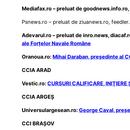
Mediafax.ro – preluat de goodnews.info.ro,
Psnews.ro – preluat de ziuanews.ro, feedler
Adevarul.ro – preluat de inro.news, diacaf.r
ale Forţelor Navale Române
Oranoua.ro:
Mihai Daraban, președinte al C
CCIA ARAD
Vestic.ro:
CURSURI CALIFICARE, INIŢIERE
CCIA ARGEȘ
Universulargesean.ro:
George Caval, preşedi
CCI BRAȘOV