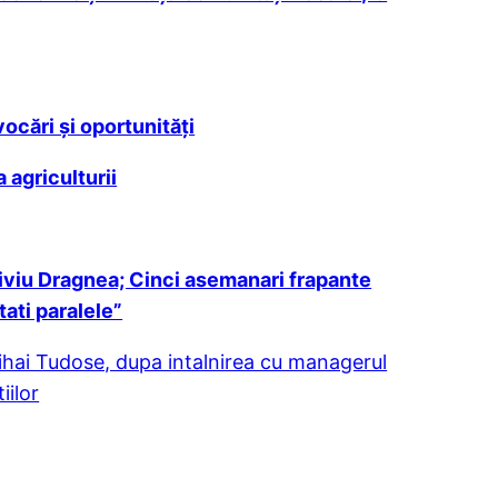
cări și oportunități
 agriculturii
Liviu Dragnea; Cinci asemanari frapante
tati paralele”
hai Tudose, dupa intalnirea cu managerul
iilor