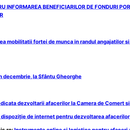
U INFORMAREA BENEFICIARILOR DE FONDURI POR
OR
 mobilitatii fortei de munca in randul angajatilor s
în decembrie, la Sfântu Gheorghe
icata dezvoltarii afacerilor la Camera de Comert si 
 dispoziţie de internet pentru dezvoltarea afacerilor
ois.ro:
Instrumente online şi logistice pentru afaceri