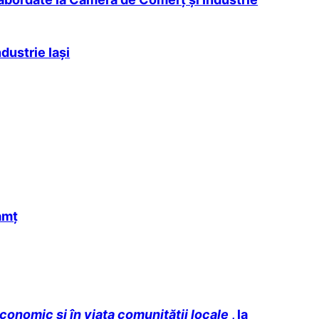
dustrie Iaşi
amț
economic și în viața comunității locale
, la