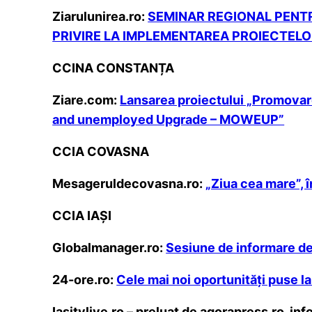
Ziarulunirea.ro:
SEMINAR REGIONAL PENTR
PRIVIRE LA IMPLEMENTAREA PROIECTEL
CCINA CONSTANȚA
Ziare.com:
Lansarea proiectului „Promovarea
and unemployed Upgrade – MOWEUP”
CCIA COVASNA
Mesageruldecovasna.ro:
„Ziua cea mare”, 
CCIA IAȘI
Globalmanager.ro:
Sesiune de informare ded
24-ore.ro:
Cele mai noi oportunităţi puse la
Iasitvlive.ro – preluat de agorapress.ro, inf