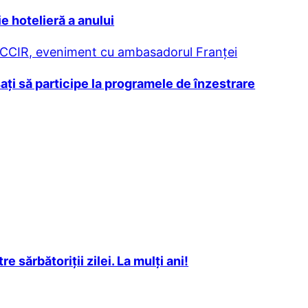
 hotelieră a anului
. CCIR, eveniment cu ambasadorul Franței
aţi să participe la programele de înzestrare
 sărbătoriţii zilei. La mulţi ani!