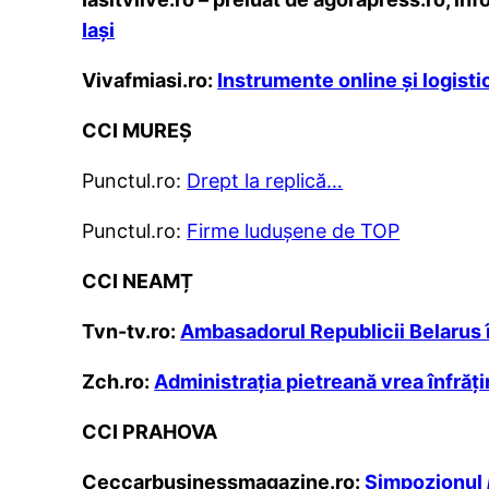
Iaşi
Vivafmiasi.ro:
Instrumente online şi logisti
CCI MUREȘ
Punctul.ro:
Drept la replică…
Punctul.ro:
Firme ludușene de TOP
CCI NEAMȚ
Tvn-tv.ro:
Ambasadorul Republicii Belarus î
Zch.ro:
Administrația pietreană vrea înfrăți
CCI PRAHOVA
Ceccarbusinessmagazine.ro:
Simpozionul