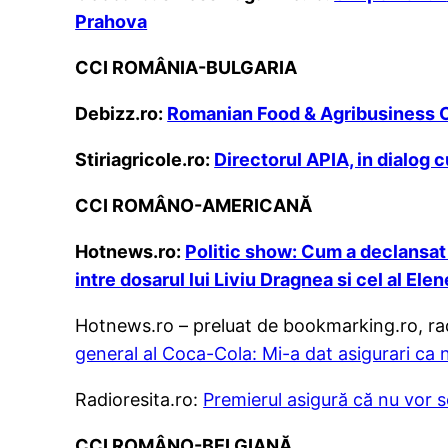
Prahova
CCI ROMÂNIA-BULGARIA
Debizz.ro:
Romanian Food & Agribusiness Co
Stiriagricole.ro:
Directorul APIA, in dialog c
CCI ROMÂNO-AMERICANĂ
Hotnews.ro:
Politic show: Cum a declansat 
intre dosarul lui Liviu Dragnea si cel al Ele
Hotnews.ro – preluat de bookmarking.ro, rado
general al Coca-Cola: Mi-a dat asigurari ca nu
Radioresita.ro:
Premierul asigură că nu vor s
CCI ROMÂNO-BELGIANĂ