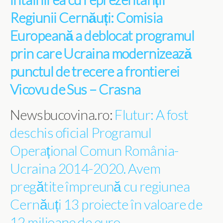
Regiunii Cernăuți: Comisia
Europeană a deblocat programul
prin care Ucraina modernizează
punctul de trecere a frontierei
Vicovu de Sus – Crasna
Newsbucovina.ro:
Flutur: A fost
deschis oficial Programul
Operațional Comun România-
Ucraina 2014-2020. Avem
pregătite împreună cu regiunea
Cernăuți 13 proiecte în valoare de
12 milioane de euro