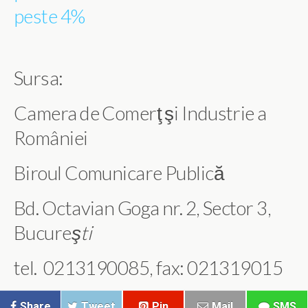
peste 4%
Sursa:
Camera de Comerţ şi Industrie a
României
Biroul Comunicare Publică
Bd. Octavian Goga nr. 2, Sector 3,
Bucure
şti
tel. 0213190085, fax: 021319015
Share
Tweet
Pin
Mail
SMS