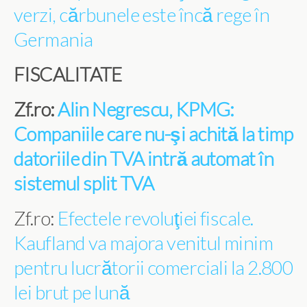
verzi, cărbunele este încă rege în
Germania
FISCALITATE
Zf.ro:
Alin Negrescu, KPMG:
Companiile care nu-şi achită la timp
datoriile din TVA intră automat în
sistemul split TVA
Zf.ro:
Efectele revoluţiei fiscale.
Kaufland va majora venitul minim
pentru lucrătorii comerciali la 2.800
lei brut pe lună