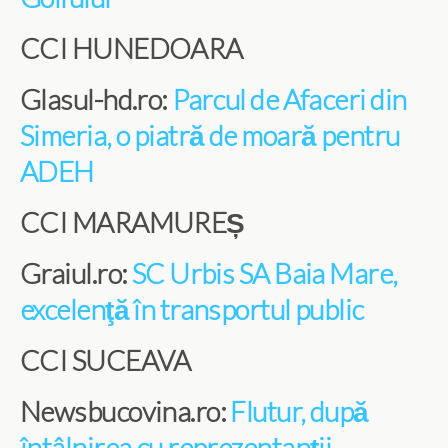
CCI HUNEDOARA
Glasul-hd.ro:
Parcul de Afaceri din
Simeria, o piatră de moară pentru
ADEH
CCI MARAMUREȘ
Graiul.ro:
SC Urbis SA Baia Mare,
excelenţă în transportul public
CCI SUCEAVA
Newsbucovina.ro:
Flutur, după
întâlnirea cu reprezentanții