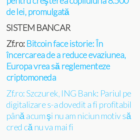
pentru creşterea copilului la 8.500
de lei, promulgată
SISTEM BANCAR
Zf.ro:
Bitcoin face istorie: În
încercarea de a reduce evaziunea,
Europa vrea să reglementeze
criptomoneda
Zf.ro: Szczurek, ING Bank: Pariul pe
digitalizare s-a dovedit a fi profitabil
până acum şi nu am niciun motiv să
cred că nu va mai fi