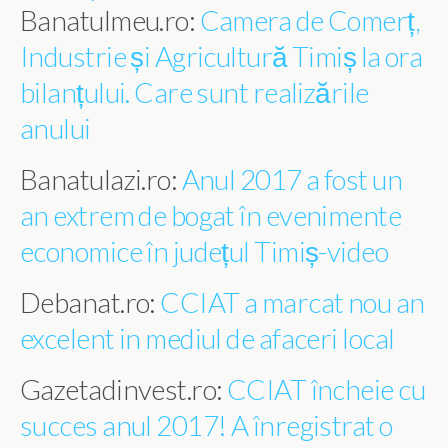
Banatulmeu.ro:
Camera de Comerț,
Industrie și Agricultură Timiș la ora
bilanțului. Care sunt realizările
anului
Banatulazi.ro:
Anul 2017 a fost un
an extrem de bogat în evenimente
economice în județul Timiș-video
Debanat.ro:
CCIAT a marcat nou an
excelent in mediul de afaceri local
Gazetadinvest.ro:
CCIAT încheie cu
succes anul 2017! A înregistrat o