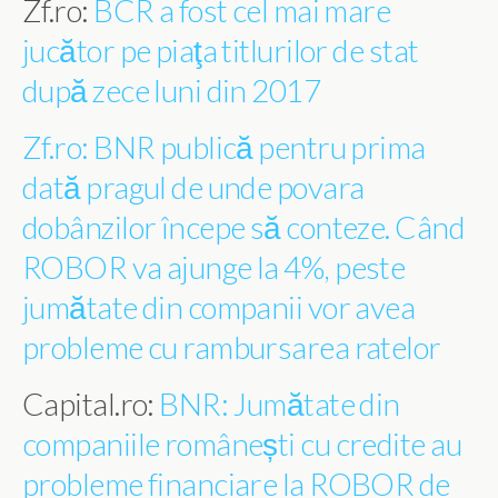
Zf.ro:
BCR a fost cel mai mare
jucător pe piaţa titlurilor de stat
după zece luni din 2017
Zf.ro: BNR publică pentru prima
dată pragul de unde povara
dobânzilor începe să conteze. Când
ROBOR va ajunge la 4%, peste
jumătate din companii vor avea
probleme cu rambursarea ratelor
Capital.ro:
BNR: Jumătate din
companiile românești cu credite au
probleme financiare la ROBOR de