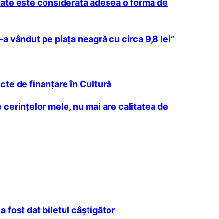
ivate este considerată adesea o formă de
s-a vândut pe piața neagră cu circa 9,8 lei”
cte de finanţare în Cultură
cerinţelor mele, nu mai are calitatea de
 fost dat biletul câştigător