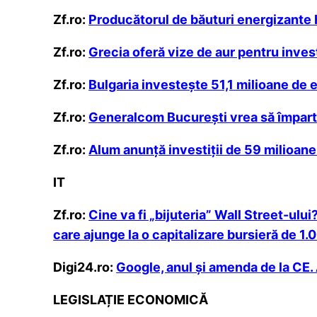
Zf.ro:
Producătorul de băuturi energizante H
Zf.ro:
Grecia oferă vize de aur pentru inves
Zf.ro:
Bulgaria investeşte 51,1 milioane de e
Zf.ro:
Generalcom Bucureşti vrea să împartă 
Zf.ro:
Alum anunţă investiţii de 59 milioane 
IT
Zf.ro:
Cine va fi „bijuteria” Wall Street-ul
care ajunge la o capitalizare bursieră de 1.
Digi24.ro:
Google, anul și amenda de la CE. 
LEGISLAȚIE ECONOMICĂ