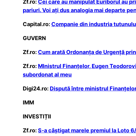
Zf.ro:
Cei care au manipulat Euriborul au pr
pariuri. Voi aţi dus analogia mai departe pen
Capital.ro:
Companie din industria tutunului:
GUVERN
Zf.ro:
Cum arată Ordonanţa de Urgenţă prin c
Zf.ro:
MInistrul Finanţelor, Eugen Teodorovi
subordonat al meu
Digi24.ro:
Dispută între ministrul Finanțelo
IMM
INVESTIȚII
Zf.ro:
S-a câştigat marele premiul la Loto 6/