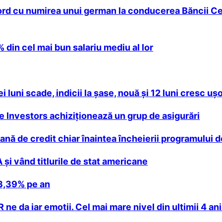
acord cu numirea unui german la conducerea Băncii Ce
 din cel mai bun salariu mediu al lor
 luni scade, indicii la şase, nouă şi 12 luni cresc uş
se Investors achiziţionează un grup de asigurări
ă de credit chiar înaintea încheierii programului de
A şi vând titlurile de stat americane
 3,39% pe an
ne da iar emotii. Cel mai mare nivel din ultimii 4 ani 