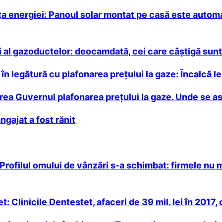
ţa energiei: Panoul solar montat pe casă este automa
 al gazoductelor: deocamdată, cei care câştigă sunt
n legătură cu plafonarea preţului la gaze: Încalcă le
vrea Guvernul plafonarea prețului la gaze. Unde se 
gajat a fost rănit
 Profilul omului de vânzări s-a schimbat: firmele nu 
: Clinicile Dentestet, afaceri de 39 mil. lei în 2017,