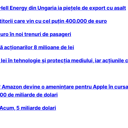
ell Energy din Ungaria ia pieţele de export cu asalt
titorii care vin cu cel puţin 400.000 de euro
uro în noi trenuri de pasageri
acţionarilor 8 milioane de lei
lei în tehnologie şi protecţia mediului, iar acţiunil
ui? Amazon devine o ameninţare pentru Apple în cursa
000 de miliarde de dolari
Acum, 5 miliarde dolari