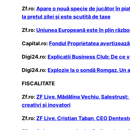
Zf.ro:
Apare o nouă specie de jucător în pia
la preţul zilei şi este scutită de taxe
Zf.ro:
Uniunea Europeană este în plin război
Capital.ro:
Fondul Proprietatea avertizează î
Digi24.ro:
Explicații Business Club: De ce 
Digi24.ro:
Explozie la o sondă Romgaz. Un an
FISCALITATE
Zf.ro:
ZF Live. Mădălina Vechiu, Salestrust:
creativi şi inovatori
Zf.ro:
ZF Live. Cristian Taban, CEO Dentestet