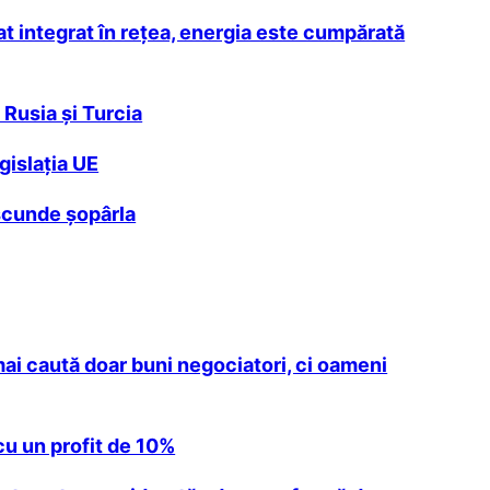
t integrat în reţea, energia este cumpărată
 Rusia şi Turcia
gislaţia UE
ascunde șopârla
mai caută doar buni negociatori, ci oameni
 cu un profit de 10%