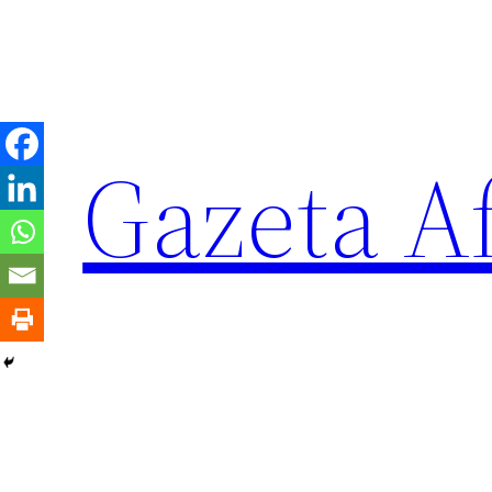
Sari
la
conținut
Gazeta Af