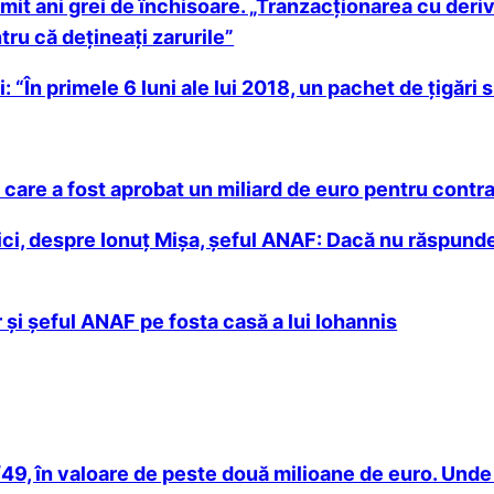
imit ani grei de închisoare. „Tranzacţionarea cu der
tru că deţineaţi zarurile”
 “În primele 6 luni ale lui 2018, un pachet de țigări 
are a fost aprobat un miliard de euro pentru contra
ci, despre Ionuţ Mişa, şeful ANAF: Dacă nu răspunde 
r și șeful ANAF pe fosta casă a lui Iohannis
49, în valoare de peste două milioane de euro. Unde a