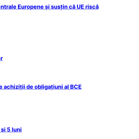
ntrale Europene şi susţin că UE riscă
or
 achiziţii de obligaţiuni al BCE
si 5 luni