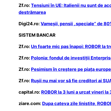
Zf.ro:
Tensiuni în UE: Italienii nu sunt de 
destrămarea
Digi24.ro:
Vameșii, pensii „speciale” de 80%
SISTEM BANCAR
Zf.ro:
Un foarte mic pas înapoi: ROBOR la trei
Zf.ro:
Polonia: fondul de investiţii Enterpri
Zf.ro:
Pesimism în creştere pe piaţa european
Zf.ro:
Ruşii nu mai vor să fie creditori ai SU
capital.ro:
ROBOR la 3 luni a urcat vineri la
ziare.com:
Dupa cateva zile linistite, ROBOR 