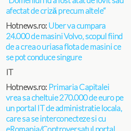
”Domeniul nu a fost atât de lovit sau
afectat de criză precum altele“
Hotnews.ro:
Uber va cumpara
24.000 de masini Volvo, scopul fiind
de a crea o uriasa flota de masini ce
se pot conduce singure
IT
Hotnews.ro:
Primaria Capitalei
vrea sa cheltuie 270.000 de euro pe
un portal IT de administratie locala,
care sa se interconecteze si cu
eRomania/Controversatul portal,