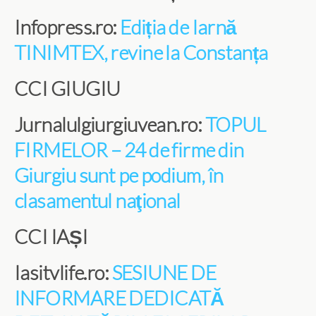
Infopress.ro:
Ediția de Iarnă
TINIMTEX, revine la Constanța
CCI GIUGIU
Jurnalulgiurgiuvean.ro:
TOPUL
FIRMELOR – 24 de firme din
Giurgiu sunt pe podium, în
clasamentul naţional
CCI IAȘI
Iasitvlife.ro:
SESIUNE DE
INFORMARE DEDICATĂ