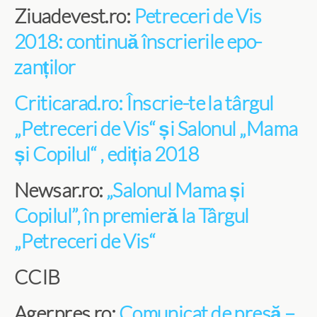
Ziuadevest.ro:
Petreceri de Vis
2018: continuă înscrierile epo-
zanților
Criticarad.ro: Înscrie-te la târgul
„Petreceri de Vis“ și Salonul „Mama
și Copilul“ , ediția 2018
Newsar.ro:
„Salonul Mama și
Copilul”, în premieră la Târgul
„Petreceri de Vis“
CCIB
Agerpres.ro:
Comunicat de presă –