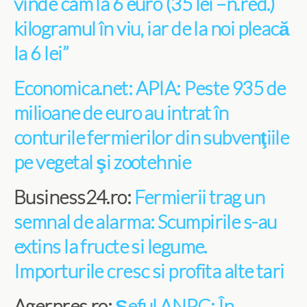
vinde cam la 6 euro (35 lei –n.red.)
kilogramul în viu, iar de la noi pleacă
la 6 lei”
Economica.net: APIA: Peste 935 de
milioane de euro au intrat în
conturile fermierilor din subvenţiile
pe vegetal şi zootehnie
Business24.ro:
Fermierii trag un
semnal de alarma: Scumpirile s-au
extins la fructe si legume.
Importurile cresc si profita alte tari
Agerpres.ro:
Șeful ANPC: În