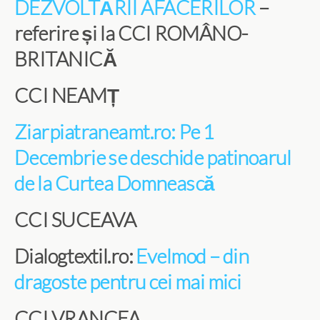
DEZVOLTĂRII AFACERILOR
–
referire și la CCI ROMÂNO-
BRITANICĂ
CCI NEAMȚ
Ziarpiatraneamt.ro: Pe 1
Decembrie se deschide patinoarul
de la Curtea Domnească
CCI SUCEAVA
Dialogtextil.ro:
Evelmod – din
dragoste pentru cei mai mici
CCI VRANCEA