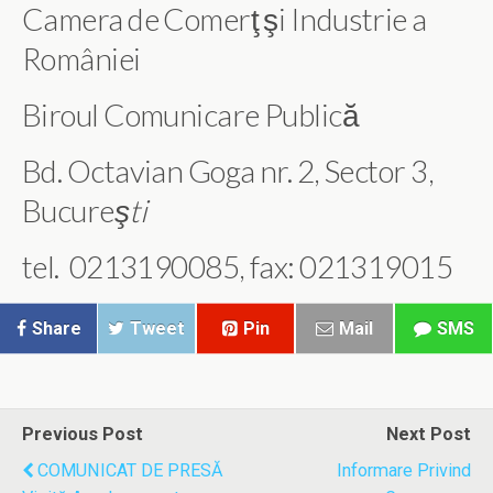
Camera de Comerţ şi Industrie a
României
Biroul Comunicare Publică
Bd. Octavian Goga nr. 2, Sector 3,
Bucure
şti
tel. 0213190085, fax: 021319015
Share
Tweet
Pin
Mail
SMS
Previous Post
Next Post
COMUNICAT DE PRESĂ
Informare Privind