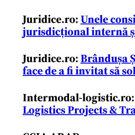
Juridice.ro:
Unele consi
jurisdicțional internă
Juridice.ro:
Brândușa Șt
face de a fi invitat să s
Intermodal-logistic.ro
Logistics Projects & 