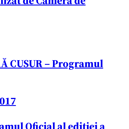
alizat de Camera de
 CUSUR – Programul
2017
l Oficial al ediției a