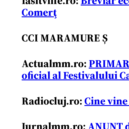
Iasitvlife.ro:
Breviar ec
Comerţ
CCI MARAMURE
Ș
Actualmm.ro:
PRIMAR
oficial al Festivalului 
Radiocluj.ro:
Cine vine
Jurnalmm.ro:
ANUNŢ de