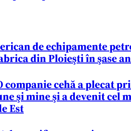
erican de echipamente petr
fabrica din Ploieşti în şase an
: O companie cehă a plecat p
ne şi mine şi a devenit cel
e Est