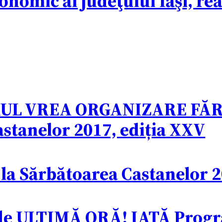
onomic al judeţului Iaşi, re
UL VREA ORGANIZARE FĂRĂ
Castanelor 2017, ediția XXV
 la Sărbătoarea Castanelor 
 ULTIMĂ ORĂ! IATĂ Programu