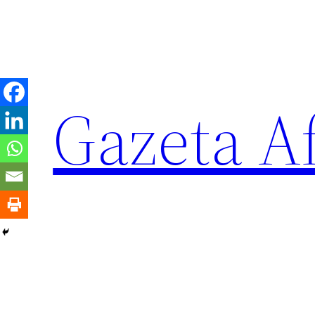
Sari
la
conținut
Gazeta Af