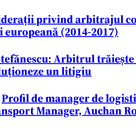
derații privind arbitrajul c
 și europeană (2014-2017)
efănescu: Arbitrul trăiește 
oluționeze un litigiu
:
Profil de manager de logist
Transport Manager, Auchan 