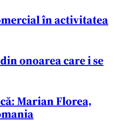
omercial în activitatea
din onoarea care i se
ică: Marian Florea,
Romania