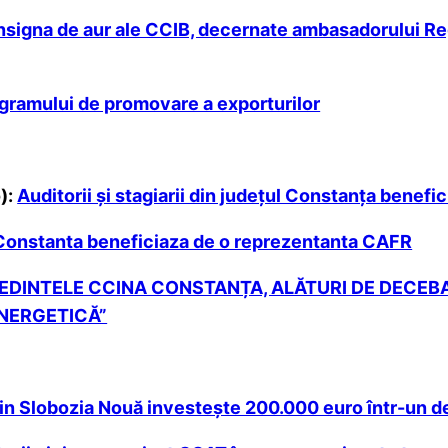
signa de aur ale CCIB, decernate ambasadorului Regatu
ogramului de promovare a exporturilor
):
Auditorii şi stagiarii din judeţul Constanţa benef
ul Constanta beneficiaza de o reprezentanta CAFR
EDINTELE CCINA CONSTANȚA, ALĂTURI DE DECEBAL
ENERGETICĂ”
in Slobozia Nouă investeşte 200.000 euro într-un 