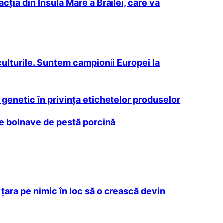
cţia din Insula Mare a Brăilei, care va
 culturile. Suntem campionii Europei la
 genetic în privința etichetelor produselor
le bolnave de pestă porcină
d ţara pe nimic în loc să o crească devin