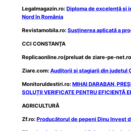
Legalmagazin.ro:
Diploma de excelență și in
Nord în România
Revistamobila.ro:
Susținerea aplicată a pr
CCI CONSTANȚA
Replicaonline.ro(preluat de ziare-pe-net.ro
Ziare.com:
Auditorii si stagiarii din judet
Monitoruldestiri.ro:
MIHAI DARABAN, PREȘ
SOLUȚII VERIFICATE PENTRU EFICIENȚĂ 
AGRICULTURĂ
Zf.ro:
Producătorul de pepeni Dinu Invest d