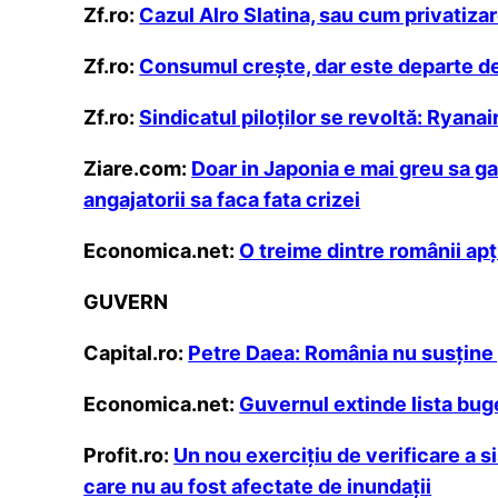
Zf.ro:
Cazul Alro Slatina, sau cum privatiza
Zf.ro:
Consumul creşte, dar este departe de 
Zf.ro:
Sindicatul piloţilor se revoltă: Ryana
Ziare.com:
Doar in Japonia e mai greu sa ga
angajatorii sa faca fata crizei
Economica.net:
O treime dintre românii ap
GUVERN
Capital.ro:
Petre Daea: România nu susţine p
Economica.net:
Guvernul extinde lista buge
Profit.ro:
Un nou exercițiu de verificare a s
care nu au fost afectate de inundații