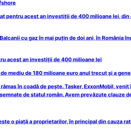
fshore
at pentru acest an investiţii de 400 milioane lei, din
Balcanii cu gaz în mai puţin de doi ani, în România î
ru acest an investiții de 400 milioane lei
de mediu de 180 milioane euro anul trecut și a gene
rămas în coadă de pește. Tasker, ExxonMobil, venit 
 semnate de statul român. Avem prevăzute clauze de 
este o piaţă a proprietarilor, în principal din cauza 