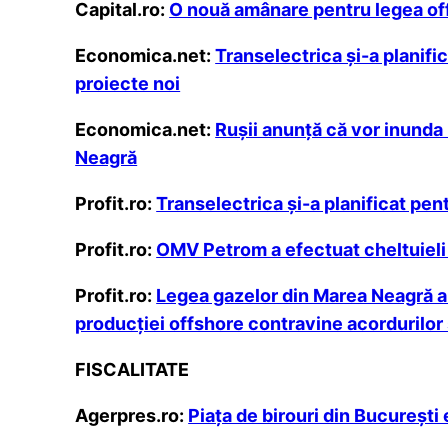
Capital.ro:
O nouă amânare pentru legea of
Economica.net:
Transelectrica şi-a planific
proiecte noi
Economica.net:
Ruşii anunţă că vor inunda 
Neagră
Profit.ro:
Transelectrica și-a planificat pent
Profit.ro:
OMV Petrom a efectuat cheltuieli 
Profit.ro:
Legea gazelor din Marea Neagră a 
producției offshore contravine acordurilor
FISCALITATE
Agerpres.ro:
Piaţa de birouri din Bucureşti 