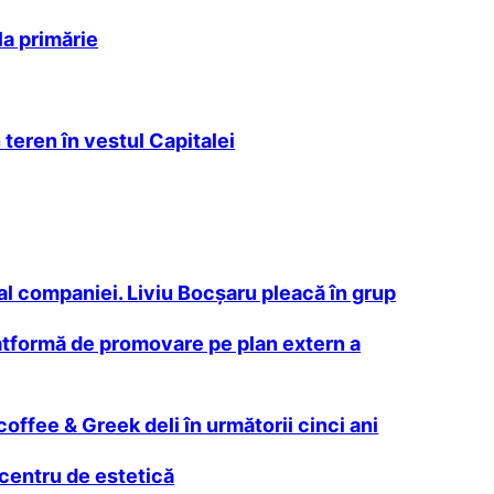
la primărie
teren în vestul Capitalei
l companiei. Liviu Bocşaru pleacă în grup
latformă de promovare pe plan extern a
offee & Greek deli în următorii cinci ani
 centru de estetică