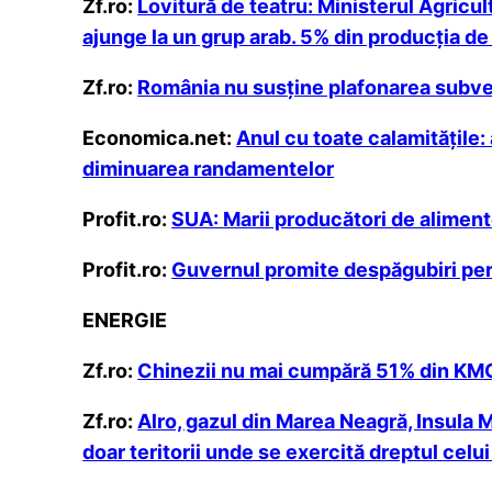
Zf.ro:
Lovitură de teatru: Ministerul Agricult
ajunge la un grup arab. 5% din producţia d
Zf.ro:
România nu susţine plafonarea subvenţ
Economica.net:
Anul cu toate calamităţile:
diminuarea randamentelor
Profit.ro:
SUA: Marii producători de alimente
Profit.ro:
Guvernul promite despăgubiri pers
ENERGIE
Zf.ro:
Chinezii nu mai cumpără 51% din KMG 
Zf.ro:
Alro, gazul din Marea Neagră, Insula Ma
doar teritorii unde se exercită dreptul celui