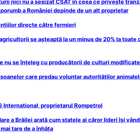
urii nici nu a sesizat CSAT în ceea ce priveşte tranza
e porumb a României depinde de un alt proprietar
iilor directe către fermieri
 agricultorii se aşteaptă la un minus de 20% la toate
 nu se înțeleg cu producătorii de culturi modificate
oanelor care predau voluntar autorităților animale
International, proprietarul Rompetrol
re a Brăilei arată cum statele ai căror lideri îşi vân
 mai tare de a înhăţa