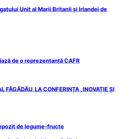
lui Unit al Marii Britanii și Irlandei de
iciază de o reprezentanţă CAFR
 FĂGĂDĂU, LA CONFERINȚA „INOVAȚIE ȘI
depozit de legume-fructe