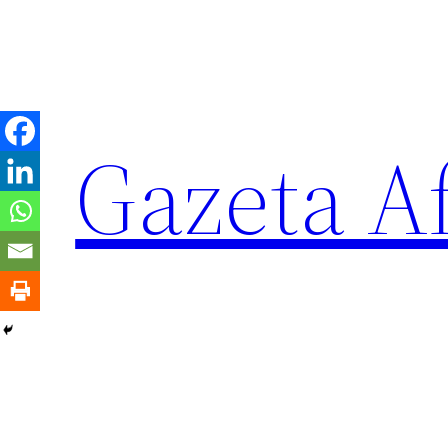
Sari
la
conținut
Gazeta Af