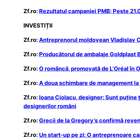
Zf.ro:
Rezultatul campaniei PMB: Peste 21.00
INVESTIȚII
Zf.ro:
Antreprenorul moldovean Vladislav Che
Zf.ro:
Producătorul de ambalaje Goldplast Bi
Zf.ro:
O româncă, promovată de L’Oréal în O
Zf.ro:
A doua schimbare de management la Da
Zf.ro:
Ioana Ciolacu, designer: Sunt puţine 
designerilor români
Zf.ro:
Grecii de la Gregory’s confirmă reveni
Zf.ro:
Un start-up pe zi: O antreprenoare ca