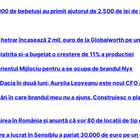
0 de bebeluşi au primit ajutorul de 2.500 de lei de 
trar încasează 2 mil. euro de la Globalworth pe un 
striţa şi-a bugetat o creştere de 11% a producţiei
rientul Mijlociu pentru a se ocupa de brandul Nyx
cia în două luni: Aurelia Leoveanu este noul CFO a
ţări în care brandul meu nu a ajuns. Construiesc o p
rea în România şi anunţă că vor 80 de locaţii de tip c
re a lucrat în Sensiblu a pariat 30.000 de euro pe un