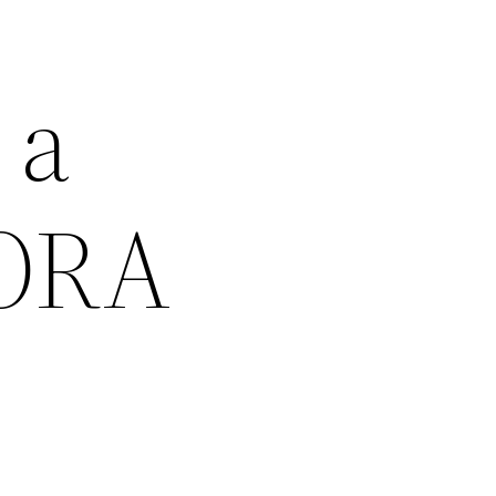
 a
 ORA