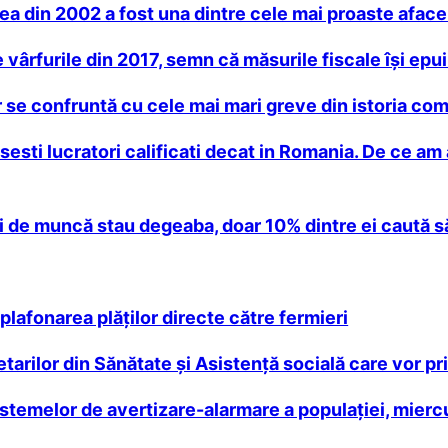
rea din 2002 a fost una dintre cele mai proaste afac
vârfurile din 2017, semn că măsurile fiscale îşi epu
ir se confruntă cu cele mai mari greve din istoria co
sesti lucratori calificati decat in Romania. De ce am 
ţi de muncă stau degeaba, doar 10% dintre ei caută
lafonarea plăţilor directe către fermieri
tarilor din Sănătate şi Asistenţă socială care vor pr
istemelor de avertizare-alarmare a populației, miercur