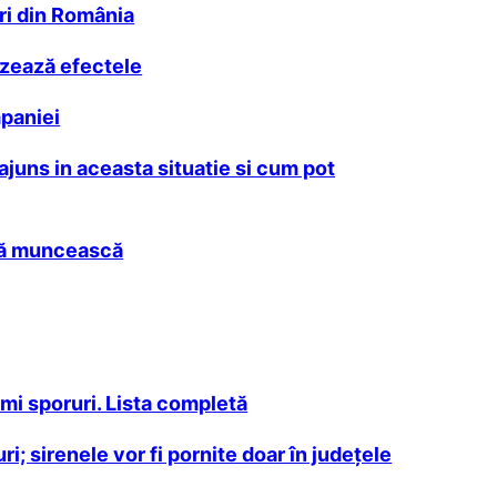
eri din România
izează efectele
mpaniei
ajuns in aceasta situatie si cum pot
 să muncească
imi sporuri. Lista completă
i; sirenele vor fi pornite doar în județele