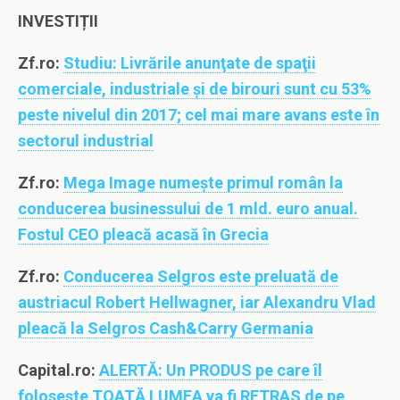
INVESTIȚII
Zf.ro:
Studiu: Livrările anunţate de spaţii
comerciale, industriale şi de birouri sunt cu 53%
peste nivelul din 2017; cel mai mare avans este în
sectorul industrial
Zf.ro:
Mega Image numeşte primul român la
conducerea businessului de 1 mld. euro anual.
Fostul CEO pleacă acasă în Grecia
Zf.ro:
Conducerea Selgros este preluată de
austriacul Robert Hellwagner, iar Alexandru Vlad
pleacă la Selgros Cash&Carry Germania
Capital.ro:
ALERTĂ: Un PRODUS pe care îl
folosește TOATĂ LUMEA va fi RETRAS de pe