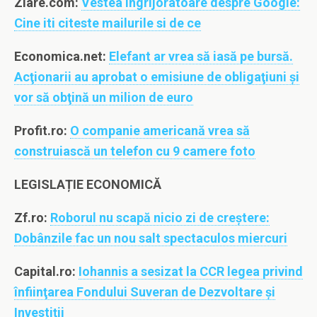
Ziare.com:
Vestea ingrijoratoare despre Google:
Cine iti citeste mailurile si de ce
Economica.net:
Elefant ar vrea să iasă pe bursă.
Acţionarii au aprobat o emisiune de obligaţiuni şi
vor să obţină un milion de euro
Profit.ro:
O companie americană vrea să
construiască un telefon cu 9 camere foto
LEGISLAȚIE ECONOMICĂ
Zf.ro:
Roborul nu scapă nicio zi de creştere:
Dobânzile fac un nou salt spectaculos miercuri
Capital.ro:
Iohannis a sesizat la CCR legea privind
înfiinţarea Fondului Suveran de Dezvoltare şi
Investiţii