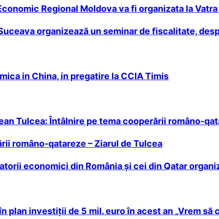
Economic Regional Moldova va fi organizata la Vatr
Suceava organizează un seminar de fiscalitate, desp
ica in China, in pregatire la CCIA Timis
ean Tulcea: Întâlnire pe tema cooperării româno-qa
ării româno-qatareze – Ziarul de Tulcea
eratorii economici din România și cei din Qatar orga
n plan investiţii de 5 mil. euro în acest an „Vrem s