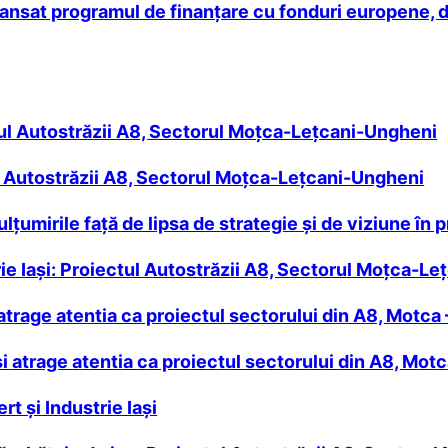
ansat programul de finanțare cu fonduri europene, 
ctul Autostrăzii A8, Sectorul Moțca-Lețcani-Ungheni
ul Autostrăzii A8, Sectorul Moțca-Lețcani-Ungheni
ulţumirile faţă de lipsa de strategie și de viziune în
e Iaşi: Proiectul Autostrăzii A8, Sectorul Moţca-Leţ
atrage atentia ca proiectul sectorului din A8, Motca 
 atrage atentia ca proiectul sectorului din A8, Motc
t și Industrie Iași