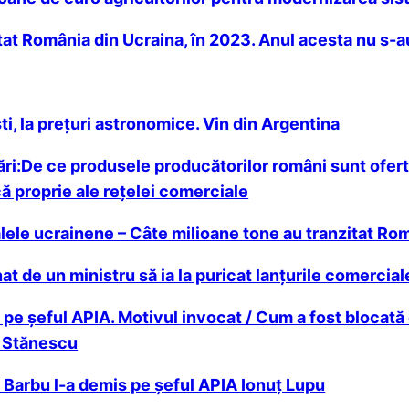
tat România din Ucraina, în 2023. Anul acesta nu s-a
i, la prețuri astronomice. Vin din Argentina
icări:De ce produsele producătorilor români sunt ofert
ă proprie ale rețelei comerciale
alele ucrainene – Câte milioane tone au tranzitat Rom
t de un ministru să ia la puricat lanţurile comercial
is pe șeful APIA. Motivul invocat / Cum a fost blocat
l Stănescu
in Barbu l-a demis pe șeful APIA Ionuț Lupu