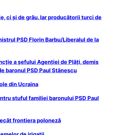
 ci şi de grâu. Iar producătorii turci de
nistrul PSD Florin Barbu/Liberalul de la
ție a șefului Agenției de Plăți, demis
e de baronul PSD Paul Stănescu
ole din Ucraina
ntru stuful familiei baronului PSD Paul
decât frontiera poloneză
emelor de irigații