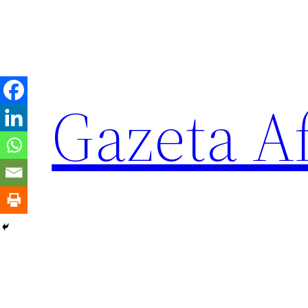
Sari
la
conținut
Gazeta Af