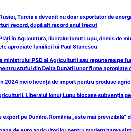
Rusiei, Turcia a devenit nu doar exportator de energie,
turi record, după alt record anul trecut
lăţi în Agricultură, liberalul Ionuţ Lupu, demis de mi
ele apropiate familiei lui Paul Stănescu
inistrului PSD al Agriculturii sau repunerea pe func
 pentru stuful din Delta Dunării unor firme apropiat
 în 2024 nicio licență de import pentru produse agric
riculturii. Liberalul Ionuț Lupu blocase subvenția pe
e export pe Dunăre. România „este mai previzibilă” 
ioane de euro agricultorilor pentru modernizarea sist