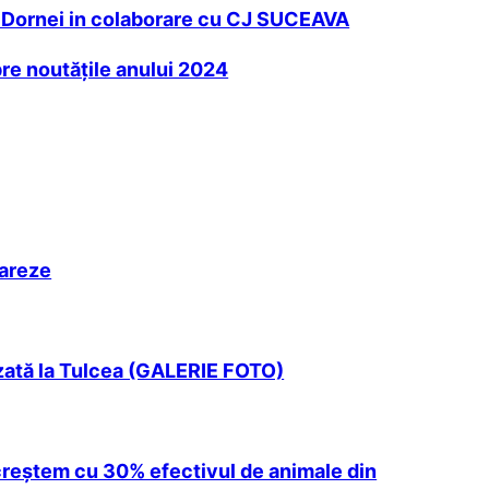
a Dornei in colaborare cu CJ SUCEAVA
re noutățile anului 2024
tareze
nizată la Tulcea (GALERIE FOTO)
ă creştem cu 30% efectivul de animale din