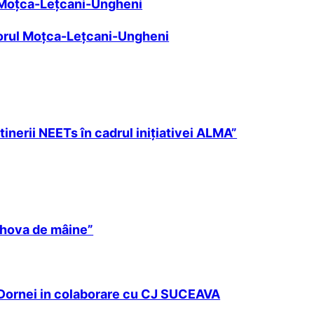
ul Moţca-Leţcani-Ungheni
ctorul Moţca-Leţcani-Ungheni
inerii NEETs în cadrul inițiativei ALMA”
ahova de mâine”
a Dornei in colaborare cu CJ SUCEAVA