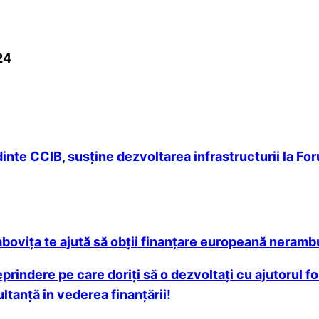
24
te CCIB, susține dezvoltarea infrastructurii la Foru
viţa te ajută să obții finanțare europeană neramb
eprindere pe care doriți să o dezvoltați cu ajutoru
ltanță în vederea finanțării!