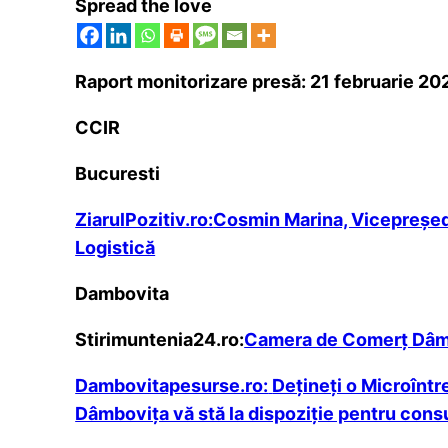
Spread the love
Raport monitorizare presă: 21 februarie 20
CCIR
Bucuresti
ZiarulPozitiv.ro:
Cosmin Marina, Vicepreședin
Logistică
Dambovita
Stirimuntenia24.ro:
Camera de Comerț Dâmbo
Dambovitapesurse.ro:
Dețineți o Microîntr
Dâmbovița vă stă la dispoziție pentru consu