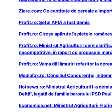
Ziare.com:
Ce cantitate de cereale a impor
Profit.ro:
Șeful APIA a fost demis
Profit.ro:
Cireșe apărute în piețele româneșt
Profit.ro:
Ministrul Agriculturii cere clarif
necompetitive, în raport cu produsele marc
Profit.ro:
Vama dă lămuriri referitor la cere
Mediafax.ro:
Consiliul Concurenţei, îndemna
Hotnews.ro:
Ministrul Agriculturii l-a dem
Deltă”, legată de familia baronului PSD Pau
Economica.net:
Ministrul Agriculturii Flor