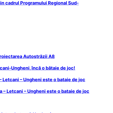
din cadrul Programului Regional Sud-
 proiectarea Autostrăzii A8
cani-Ungheni, încă o bătaie de joc!
– Letcani – Ungheni este o bataie de joc
a – Letcani – Ungheni este o bataie de joc