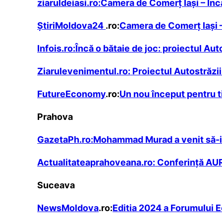
ziaruldeiasi.ro:
Camera de Comerţ Iaşi – Înc
ȘtiriMoldova24
.ro:
Camera de Comerţ Iaşi –
Infois.ro:
Încă o bătaie de joc: proiectul A
Ziarulevenimentul.ro:
Proiectul Autostrăzi
FutureEconomy
.ro:
Un nou început pentru ti
Prahova
GazetaPh.ro:
Mohammad Murad a venit să-i 
Actualitateaprahoveana.ro:
Conferință AUR
Suceava
NewsMoldova
.ro:
Editia 2024 a Forumului 