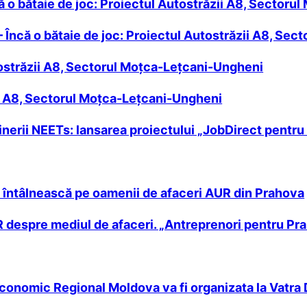
ă o bătaie de joc: Proiectul Autostrăzii A8, Sector
 Încă o bătaie de joc: Proiectul Autostrăzii A8, Se
utostrăzii A8, Sectorul Moțca-Lețcani-Ungheni
i A8, Sectorul Moțca-Lețcani-Ungheni
nerii NEETs: lansarea proiectului „JobDirect pentru t
întâlnească pe oamenii de afaceri AUR din Prahova
 despre mediul de afaceri. „Antreprenori pentru Pr
Economic Regional Moldova va fi organizata la Vatr