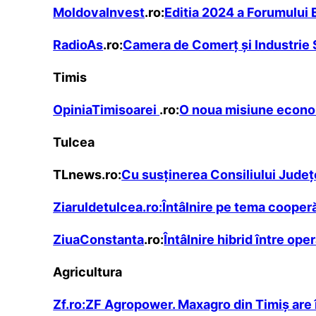
MoldovaInvest
.ro:
Editia 2024 a Forumului 
RadioAs
.ro:
Camera de Comerț și Industrie 
Timis
OpiniaTimisoarei
.ro:
O noua misiune econom
Tulcea
TLnews.ro:
Cu susținerea Consiliului Județ
Ziaruldetulcea.ro:
Întâlnire pe tema cooper
ZiuaConstanta
.ro:
Întâlnire hibrid între op
Agricultura
Zf.ro:
ZF Agropower. Maxagro din Timiş are î