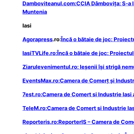
Damboviteanul.com:
CCIA Dâmbovița: S-a l
Muntenia
Iasi
Agorapress
.ro:
Încă o bătaie de joc: Proie
IasiTVLife.ro:
Încă o bătaie de joc: Proiect
Ziarulevenimentul.ro:
Ieșenii își strigă nem
EventsMax.ro:
Camera de Comerţ şi Industri
7est.ro:
Camera de Comert si Industrie Iasi 
TeleM.ro:
Camera de Comert si Industrie Iasi
Reporteris.ro:
ReporterIS – Camera de Comer