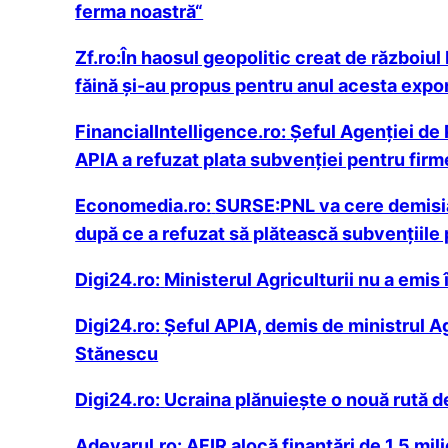
ferma noastră“
Zf.ro:
În haosul geopolitic creat de războiul 
făină şi-au propus pentru anul acesta expor
FinancialIntelligence.ro:
Şeful Agenţiei de P
APIA a refuzat plata subvenţiei pentru firm
Economedia.ro:
SURSE:PNL va cere demisia m
după ce a refuzat să plătească subvențiile
Digi24.ro:
Ministerul Agriculturii nu a emis
Digi24.ro:
Șeful APIA, demis de ministrul Ag
Stănescu
Digi24.ro:
Ucraina plănuiește o nouă rută d
Adevarul.ro:
AFIR alocă finanțări de 1,5 mil