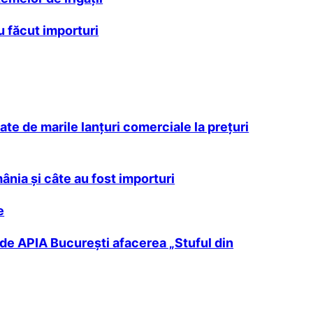
u făcut importuri
ate de marile lanțuri comerciale la prețuri
ânia și câte au fost importuri
e
ă de APIA București afacerea „Stuful din