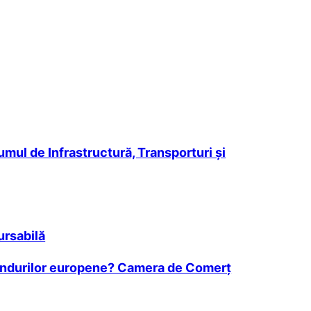
mul de Infrastructură, Transporturi și
ursabilă
l fondurilor europene? Camera de Comerț