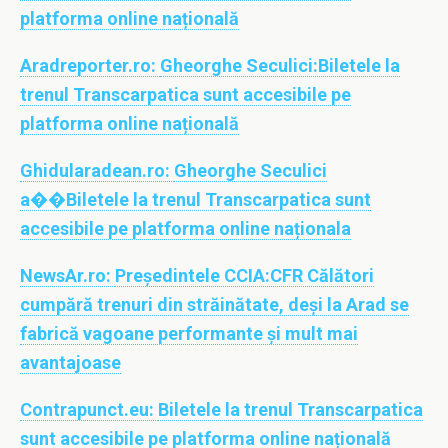
platforma online națională
Aradreporter.ro:
Gheorghe Seculici:Biletele la
trenul Transcarpatica sunt accesibile pe
platforma online națională
Ghidularadean.ro:
Gheorghe Seculici
a
��
Biletele la trenul Transcarpatica sunt
accesibile pe platforma online naționala
NewsAr.ro:
Președintele CCIA:CFR Călători
cumpără trenuri din străinătate, deși la Arad se
fabrică vagoane performante și mult mai
avantajoase
Contrapunct.eu:
Biletele la trenul Transcarpatica
sunt accesibile pe platforma online națională