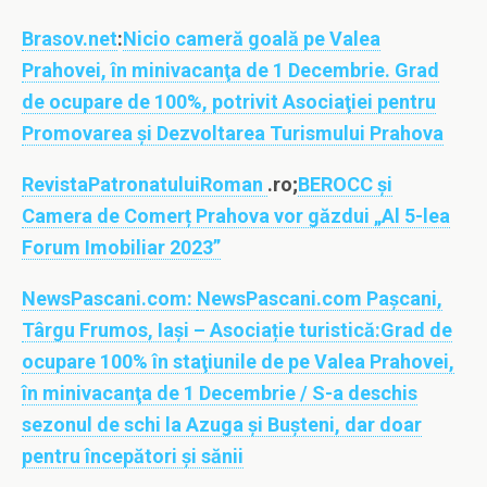
Brasov.net
:
Nicio cameră goală pe Valea
Prahovei, în minivacanţa de 1 Decembrie. Grad
de ocupare de 100%, potrivit Asociaţiei pentru
Promovarea şi Dezvoltarea Turismului Prahova
RevistaPatronatuluiRoman
.ro;
BEROCC și
Camera de Comerț Prahova vor găzdui „Al 5-lea
Forum Imobiliar 2023”
NewsPascani.com:
NewsPascani.com Pașcani,
Târgu Frumos, Iași – Asociație turistică:Grad de
ocupare 100% în staţiunile de pe Valea Prahovei,
în minivacanţa de 1 Decembrie / S-a deschis
sezonul de schi la Azuga și Bușteni, dar doar
pentru începători și sănii