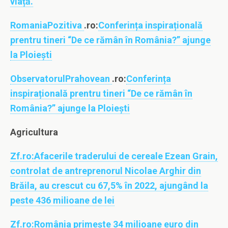
viață.
RomaniaPozitiva
.ro:
Conferința inspirațională
prentru tineri “De ce rămân în România?” ajunge
la Ploiești
ObservatorulPrahovean
.ro:
Conferința
inspirațională prentru tineri “De ce rămân în
România?” ajunge la Ploiești
Agricultura
Zf.ro:
Afacerile traderului de cereale Ezean Grain,
controlat de antreprenorul Nicolae Arghir din
Brăila, au crescut cu 67,5% în 2022, ajungând la
peste 436 milioane de lei
Zf.ro:
România primeşte 34 milioane euro din