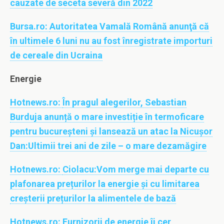
cauzate de seceta severă din 2022
Bursa.ro:
Autoritatea Vamală Română anunţă că
în ultimele 6 luni nu au fost înregistrate importuri
de cereale din Ucraina
Energie
Hotnews.ro:
În pragul alegerilor, Sebastian
Burduja anunță o mare investiție în termoficare
pentru bucureșteni și lansează un atac la Nicușor
Dan:Ultimii trei ani de zile – o mare dezamăgire
Hotnews.ro:
Ciolacu:Vom merge mai departe cu
plafonarea prețurilor la energie și cu limitarea
creșterii prețurilor la alimentele de bază
Hotnews.ro:
Furnizorii de energie îi cer