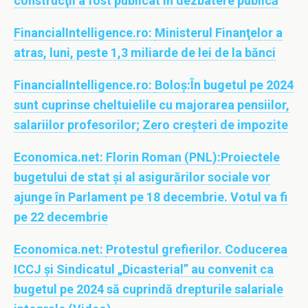
construcţii a fost publicat în dezbatere publică
FinancialIntelligence.ro:
Ministerul Finanţelor a
atras, luni, peste 1,3 miliarde de lei de la bănci
FinancialIntelligence.ro:
Boloş:În bugetul pe 2024
sunt cuprinse cheltuielile cu majorarea pensiilor,
salariilor profesorilor; Zero creşteri de impozite
Economica.net:
Florin Roman (PNL):Proiectele
bugetului de stat și al asigurărilor sociale vor
ajunge în Parlament pe 18 decembrie. Votul va fi
pe 22 decembrie
Economica.net:
Protestul grefierilor. Coducerea
ICCJ și Sindicatul „Dicasterial” au convenit ca
bugetul pe 2024 să cuprindă drepturile salariale