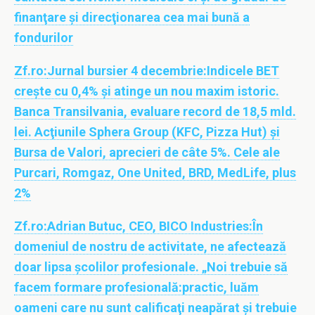
finanţare şi direcţionarea cea mai bună a
fondurilor
Zf.ro:
Jurnal bursier 4 decembrie:Indicele BET
creşte cu 0,4% şi atinge un nou maxim istoric.
Banca Transilvania, evaluare record de 18,5 mld.
lei. Acţiunile Sphera Group (KFC, Pizza Hut) şi
Bursa de Valori, aprecieri de câte 5%. Cele ale
Purcari, Romgaz, One United, BRD, MedLife, plus
2%
Zf.ro:
Adrian Butuc, CEO, BICO Industries:În
domeniul de nostru de activitate, ne afectează
doar lipsa şcolilor profesionale. „Noi trebuie să
facem formare profesională:practic, luăm
oameni care nu sunt calificaţi neapărat şi trebuie