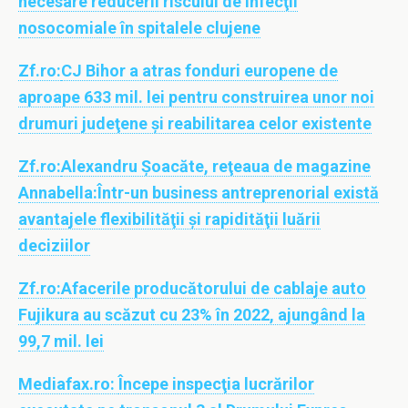
necesare reducerii riscului de infecţii
nosocomiale în spitalele clujene
Zf.ro:
CJ Bihor a atras fonduri europene de
aproape 633 mil. lei pentru construirea unor noi
drumuri judeţene şi reabilitarea celor existente
Zf.ro:
Alexandru Şoacăte, reţeaua de magazine
Annabella:Într-un business antreprenorial există
avantajele flexibilităţii şi rapidităţii luării
deciziilor
Zf.ro:
Afacerile producătorului de cablaje auto
Fujikura au scăzut cu 23% în 2022, ajungând la
99,7 mil. lei
Mediafax.ro:
Începe inspecţia lucrărilor