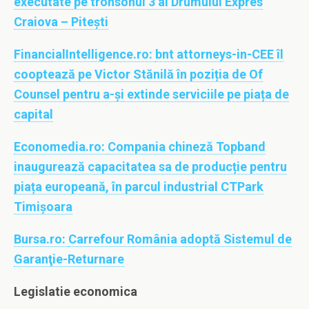
executate pe tronsonul 3 al Drumului Expres
Craiova – Piteşti
FinancialIntelligence.ro:
bnt attorneys-in-CEE îl
cooptează pe Victor Stănilă în poziția de Of
Counsel pentru a-și extinde serviciile pe piața de
capital
Economedia.ro:
Compania chineză Topband
inaugurează capacitatea sa de producție pentru
piața europeană, în parcul industrial CTPark
Timișoara
Bursa.ro:
Carrefour România adoptă Sistemul de
Garanţie-Returnare
Legislatie economica