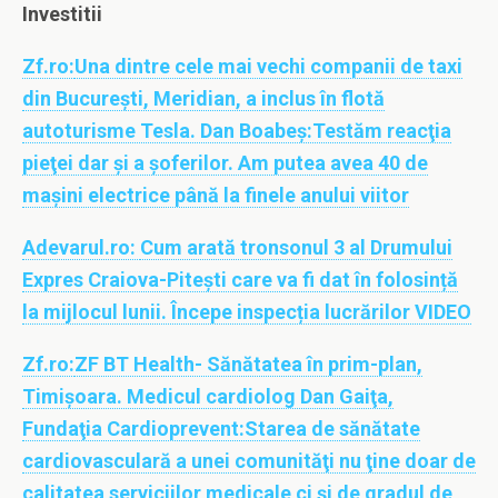
Investitii
Zf.ro:
Una dintre cele mai vechi companii de taxi
din Bucureşti, Meridian, a inclus în flotă
autoturisme Tesla. Dan Boabeş:Testăm reacţia
pieţei dar şi a şoferilor. Am putea avea 40 de
maşini electrice până la finele anului viitor
Adevarul.ro:
Cum arată tronsonul 3 al Drumului
Expres Craiova-Pitești care va fi dat în folosință
la mijlocul lunii. Începe inspecția lucrărilor VIDEO
Zf.ro:
ZF BT Health- Sănătatea în prim-plan,
Timişoara. Medicul cardiolog Dan Gaiţa,
Fundaţia Cardioprevent:Starea de sănătate
cardiovasculară a unei comunităţi nu ţine doar de
calitatea serviciilor medicale ci şi de gradul de