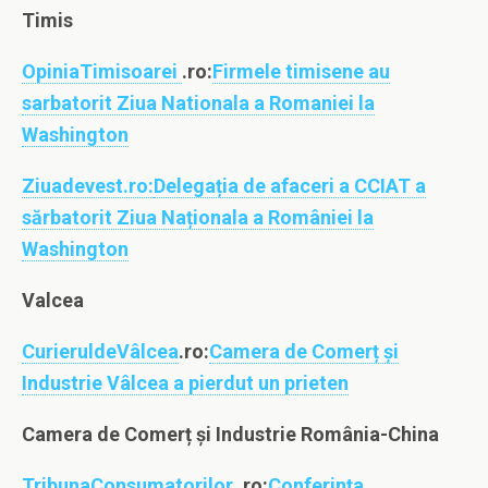
Timis
OpiniaTimisoarei
.ro:
Firmele timisene au
sarbatorit Ziua Nationala a Romaniei la
Washington
Ziuadevest.ro:
Delegația de afaceri a CCIAT a
sărbatorit Ziua Naționala a României la
Washington
Valcea
CurieruldeVâlcea
.ro:
Camera de Comerț și
Industrie Vâlcea a pierdut un prieten
Camera de Comerț și Industrie România-China
TribunaConsumatorilor
.ro:
Conferința