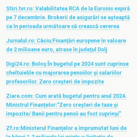
Stiri.tvr.ro:
Valabilitatea RCA de la Euroins expiră
pe 7 decembrie. Brokerii de asigurări se aşteaptă
ca în perioada următoare să crească cererea
Jurnalul.ro:
Câciu:Finanțări europene în valoare
de 2 milioane euro, atrase în județul Dolj
Digi24.ro:
Boloş:În bugetul pe 2024 sunt cuprinse
cheltuielile cu majorarea pensiilor și salariilor
profesorilor. Zero creşteri de impozite
Ziare.com:
Cum arată bugetul pentru anul 2024.
Ministrul Finanțelor:”Zero creşteri de taxe şi
impozite/ Banii pentru pensii au fost cuprinşi”
Zf.ro:
Ministerul Finanţelor a împrumutat luni de
la bănci 1,3 miliarde lei printr-o licitaţie de