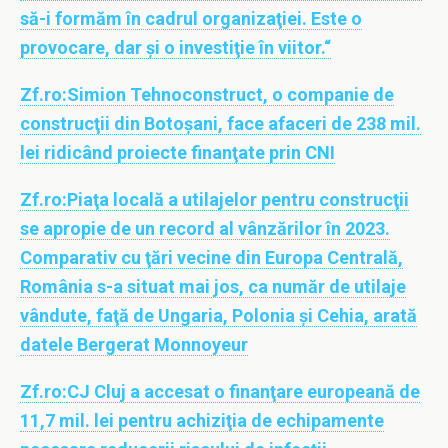
să-i formăm în cadrul organizaţiei. Este o
provocare, dar şi o investiţie în viitor.“
Zf.ro:
Simion Tehnoconstruct, o companie de
construcţii din Botoşani, face afaceri de 238 mil.
lei ridicând proiecte finanţate prin CNI
Zf.ro:
Piaţa locală a utilajelor pentru construcţii
se apropie de un record al vânzărilor în 2023.
Comparativ cu ţări vecine din Europa Centrală,
România s-a situat mai jos, ca număr de utilaje
vândute, faţă de Ungaria, Polonia şi Cehia, arată
datele Bergerat Monnoyeur
Zf.ro:
CJ Cluj a accesat o finanţare europeană de
11,7 mil. lei pentru achiziţia de echipamente