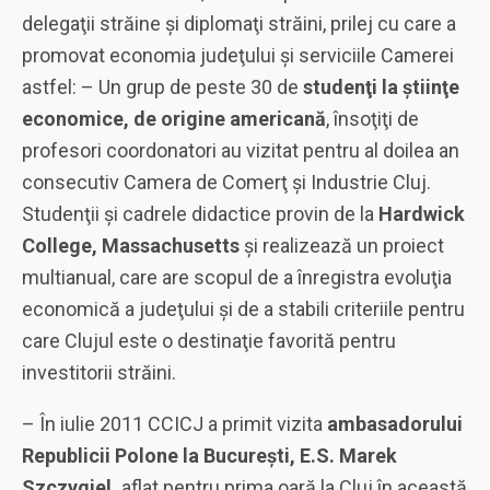
delegaţii străine şi diplomaţi străini, prilej cu care a
promovat economia judeţului şi serviciile Camerei
astfel: – Un grup de peste 30 de
studenţi la ştiinţe
economice, de origine americană
, însoţiţi de
profesori coordonatori au vizitat pentru al doilea an
consecutiv Camera de Comerţ şi Industrie Cluj.
Studenţii şi cadrele didactice provin de la
Hardwick
College, Massachusetts
şi realizează un proiect
multianual, care are scopul de a înregistra evoluţia
economică a judeţului şi de a stabili criteriile pentru
care Clujul este o destinaţie favorită pentru
investitorii străini.
– În iulie 2011 CCICJ a primit vizita
ambasadorului
Republicii Polone la Bucureşti, E.S. Marek
Szczygiel,
aflat pentru prima oară la Cluj în această