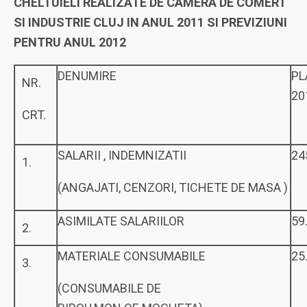
CHELTUIELI REALIZATE DE CAMERA DE COMERT
SI INDUSTRIE CLUJ IN ANUL 2011 SI PREVIZIUNI
PENTRU ANUL 2012
DENUMIRE
PL
NR.
20
CRT.
SALARII , INDEMNIZATII
24
1.
(ANGAJATI, CENZORI, TICHETE DE MASA )
ASIMILATE SALARIILOR
59
2.
MATERIALE CONSUMABILE
25
3.
(CONSUMABILE DE