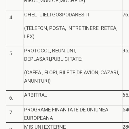
BIROU,MON.OF.,MOCHETA)
CHELTUIELI GOSPODARESTI
76
4.
(TELEFON, POSTA, INTRETINERE RETEA,
LEX)
PROTOCOL, REUNIUNI,
95
5.
DEPLASARI,PUBLICITATE:
(CAFEA , FLORI, BILETE DE AVION, CAZARI,
ANUNTURI)
ARBITRAJ
65
6.
PROGRAME FINANTATE DE UNIUNEA
54
7.
EUROPEANA
MISIUNI EXTERNE
28