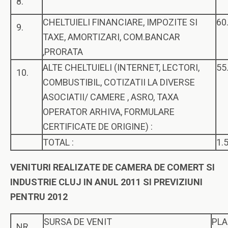
8.
CHELTUIELI FINANCIARE, IMPOZITE SI
60
9.
TAXE, AMORTIZARI, COM.BANCAR
,PRORATA
ALTE CHELTUIELI (INTERNET, LECTORI,
55
10.
COMBUSTIBIL, COTIZATII LA DIVERSE
ASOCIATII/ CAMERE , ASRO, TAXA
OPERATOR ARHIVA, FORMULARE
CERTIFICATE DE ORIGINE) :
TOTAL :
1.
VENITURI REALIZATE DE CAMERA DE COMERT SI
INDUSTRIE CLUJ IN ANUL 2011 SI PREVIZIUNI
PENTRU 2012
SURSA DE VENIT
PLA
NR.