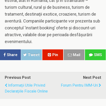
estival, atât în România, cât şi în strainătate –
turism cultural, rural şi de business, turism de
tratament, destinaţii exotice, croaziere, turism de
aventură. Companiile participante vor prezenta sub
conceptul ‘instant booking’ oferte şi discount-uri
atractive, valabile doar pe perioada desfăşurării
evenimentului.
Share
Tweet
Pin
Mail
SMS
Previous Post
Next Post
Informaţii Utile Privind
Forum Pentru IMM-Uri
Declaraţiile Fiscale Online