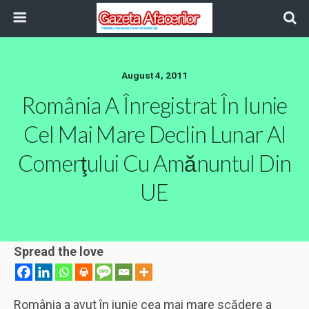
August 4, 2011
România A Înregistrat În Iunie
Cel Mai Mare Declin Lunar Al
Comerţului Cu Amănuntul Din
UE
Spread the love
România a avut în iunie cea mai mare scădere a