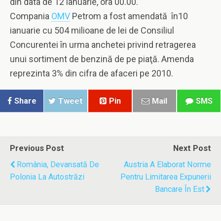
din data de 12 ianuarie, ora 00.00.
Compania
OMV
Petrom a fost amendată în10
ianuarie cu 504 milioane de lei de Consiliul
Concurentei în urma anchetei privind retragerea
unui sortiment de benzină de pe piaţă. Amenda
reprezinta 3% din cifra de afaceri pe 2010.
Share
Tweet
Pin
Mail
SMS
Previous Post
Next Post
România, Devansată De
Austria A Elaborat Norme
Polonia La Autostrăzi
Pentru Limitarea Expunerii
Bancare În Est