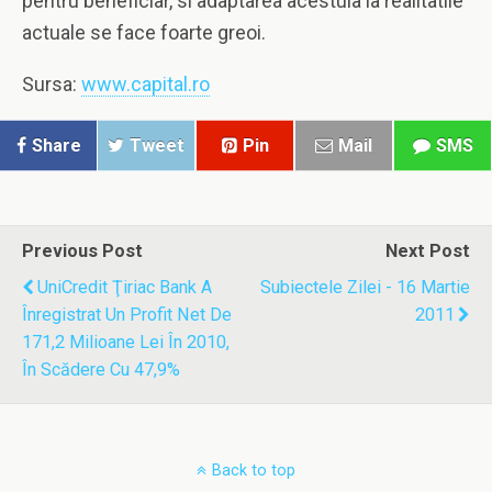
pentru beneficiar, si adaptarea acestuia la realitatile
actuale se face foarte greoi.
Sursa:
www.capital.ro
Share
Tweet
Pin
Mail
SMS
Previous Post
Next Post
UniCredit Ţiriac Bank A
Subiectele Zilei - 16 Martie
Înregistrat Un Profit Net De
2011
171,2 Milioane Lei În 2010,
În Scădere Cu 47,9%
Back to top