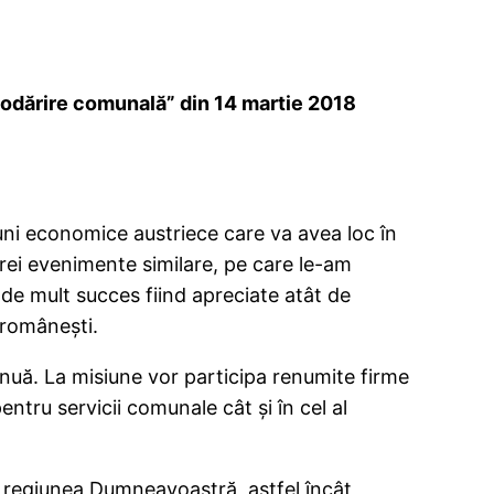
odărire comunală” din 14 martie 2018
uni economice austriece care va avea loc în
rei evenimente similare, pe care le-am
 de mult succes fiind apreciate atât de
 românești.
inuă. La misiune vor participa renumite firme
ntru servicii comunale cât și în cel al
n regiunea Dumneavoastră, astfel încât