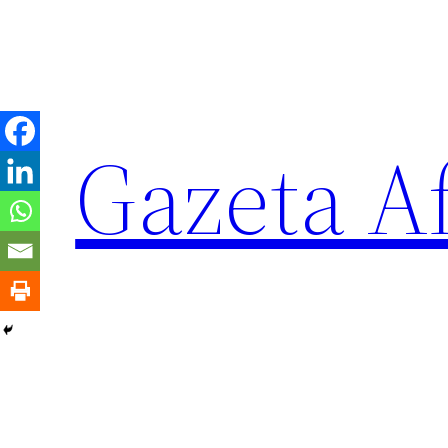
Sari
la
conținut
Gazeta Af