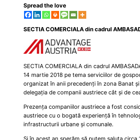
Spread the love
SECTIA
COMERCIALA din cadrul
AMBASA
SECTIA
COMERCIALA din cadrul
AMBASAD
14 martie 2018 pe tema serviciilor de gospo
organizat în anii precedenți în zona Banat și
delegația de companii austriece cât și de cea
Prezența companiilor austriece a fost consid
austriece cu o bogată experiență în tehnologi
infrastructurii urbane și comunale.
Și în acest an sperăm să putem saluta circa 