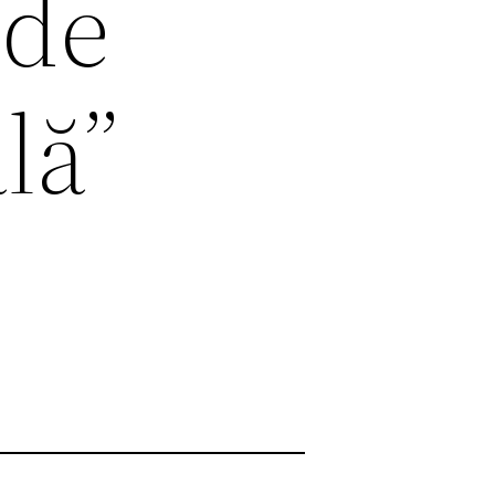
 de
lă”