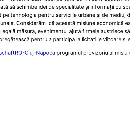
ă să schimbe idei de specialitate și informații cu spec
nt pe tehnologia pentru serviciile urbane și de mediu, d
comunale. Considerăm că această misiune economică e
 În egală măsură, evenimentul ajută firmele austriece să
 pregătească pentru a participa la licitațiile viitoare ș
schaftRO-Cluj-Napoca
programul provizoriu al misiun