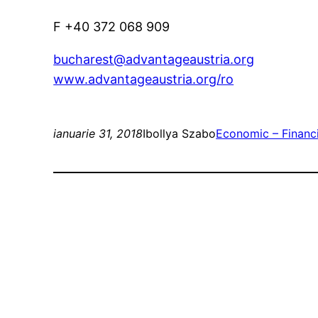
F +40 372 068 909
bucharest@advantageaustria.org
www.advantageaustria.org/ro
ianuarie 31, 2018
Ibollya Szabo
Economic – Financ