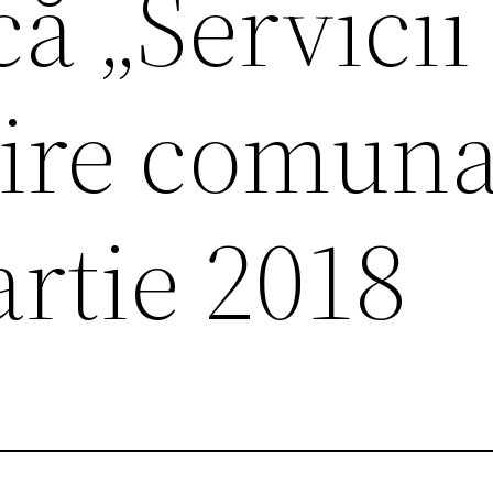
ă „Servicii
ire comuna
rtie 2018