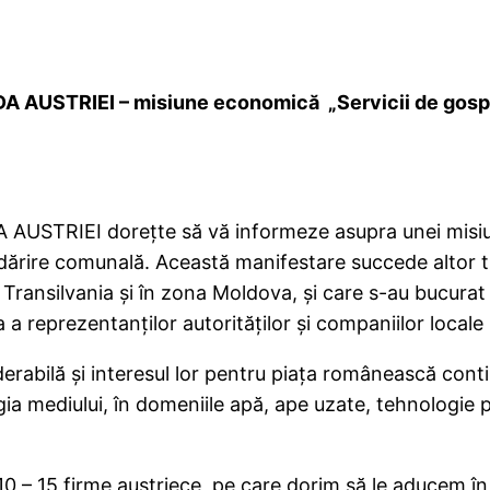
DA
AUSTRIEI – misiune economică „Servicii de gosp
A
AUSTRIEI dorețte
să vă informeze asupra unei misi
dărire comunală. Această manifestare succede altor t
 Transilvania și în zona Moldova, și care s-au bucurat
 a reprezentanților autorităților și companiilor locale
erabilă și interesul lor pentru piața românească cont
a mediului, în domeniile apă, ape uzate, tehnologie pe
10 – 15 firme austriece, pe care dorim să le aducem î