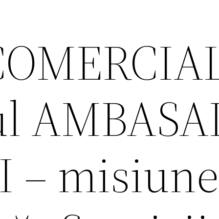
COMERCIA
rul AMBAS
 – misiun