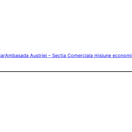
iar
Ambasada Austriei – Sectia Comerciala misiune econom