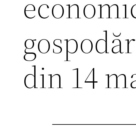
economic
gospodăr
din 14 ma