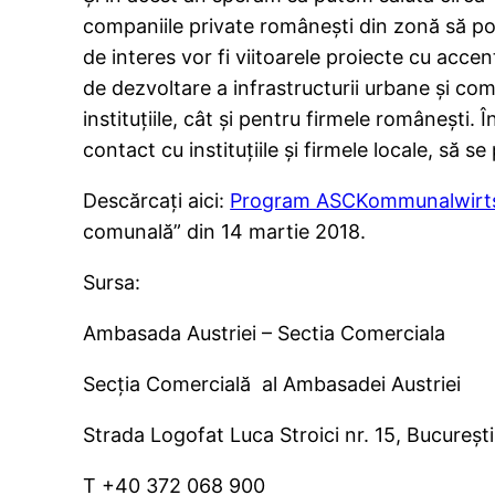
companiile private românești din zonă să poat
de interes vor fi viitoarele proiecte cu acce
de dezvoltare a infrastructurii urbane și 
instituțiile, cât și pentru firmele românești.
contact cu instituțiile și firmele locale, să se
Descărcați aici:
Program ASCKommunalwirt
comunală” din 14 martie 2018.
Sursa:
Ambasada
Austriei
–
Sectia
Comerciala
Secţia Comercială al Ambasadei
Austriei
Strada Logofat Luca Stroici nr. 15, Bucureşti
T +40 372 068 900