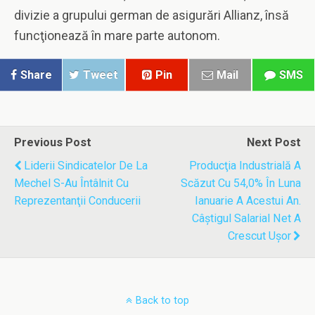
divizie a grupului german de asigurări Allianz, însă
funcţionează în mare parte autonom.
Share
Tweet
Pin
Mail
SMS
Previous Post
Next Post
Liderii Sindicatelor De La
Producţia Industrială A
Mechel S-Au Întâlnit Cu
Scăzut Cu 54,0% În Luna
Reprezentanţii Conducerii
Ianuarie A Acestui An.
Câştigul Salarial Net A
Crescut Uşor
Back to top