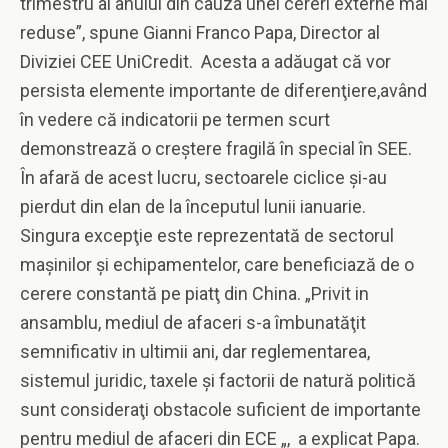
trimestru al anului din cauza unei cereri externe mai
reduse”, spune Gianni Franco Papa, Director al
Diviziei CEE UniCredit. Acesta a adăugat că vor
persista elemente importante de diferenţiere,având
în vedere că indicatorii pe termen scurt
demonstrează o creştere fragilă în special în SEE.
În afară de acest lucru, sectoarele ciclice şi-au
pierdut din elan de la începutul lunii ianuarie.
Singura excepţie este reprezentată de sectorul
maşinilor şi echipamentelor, care beneficiază de o
cerere constantă pe piatţ din China. „Privit in
ansamblu, mediul de afaceri s-a îmbunatăţit
semnificativ in ultimii ani, dar reglementarea,
sistemul juridic, taxele şi factorii de natură politică
sunt consideraţi obstacole suficient de importante
pentru mediul de afaceri din ECE „, a explicat Papa.