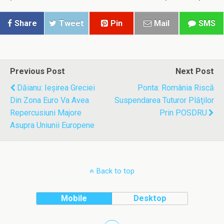
Share
Tweet
Pin
Mail
SMS
Previous Post
Next Post
Dăianu: Ieşirea Greciei
Ponta: România Riscă
Din Zona Euro Va Avea
Suspendarea Tuturor Plăţilor
Repercusiuni Majore
Prin POSDRU
Asupra Uniunii Europene
Back to top
Mobile
Desktop