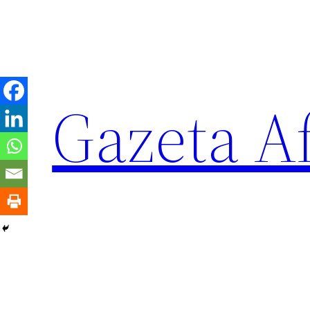
Sari
la
conținut
Gazeta Af