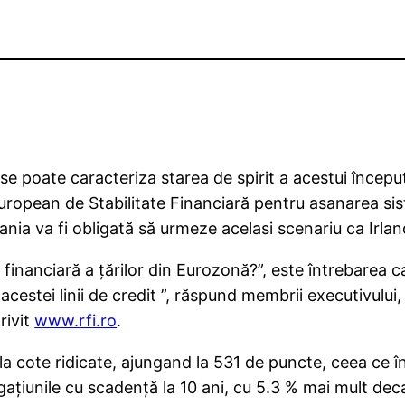
 se poate caracteriza starea de spirit a acestui încep
i European de Stabilitate Financiară pentru asanarea 
ia va fi obligată să urmeze acelasi scenariu ca Irlan
a financiară a țărilor din Eurozonă?”, este întrebarea 
cestei linii de credit ”, răspund membrii executivului,
rivit
www.rfi.ro
.
e la cote ridicate, ajungand la 531 de puncte, ceea ce
ațiunile cu scadență la 10 ani, cu 5.3 % mai mult dec