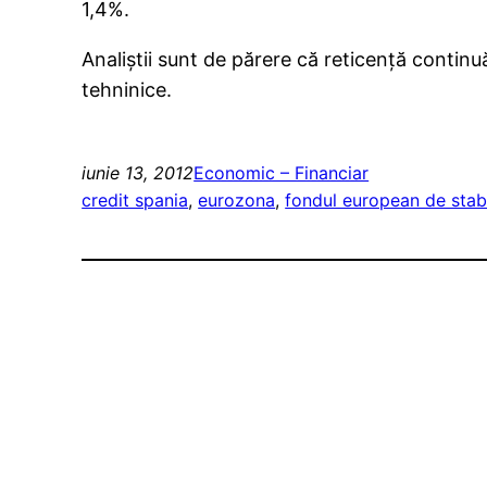
1,4%.
Analiștii sunt de părere că reticență continuă
tehninice.
iunie 13, 2012
Economic – Financiar
credit spania
, 
eurozona
, 
fondul european de stabi