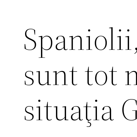
Spaniolii
sunt tot 
situaţia 