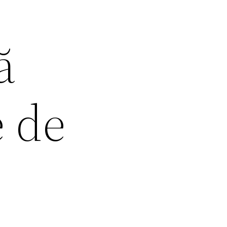
ă
e de