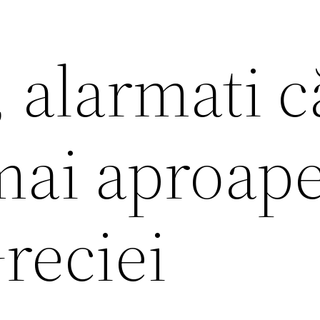
, alarmati c
mai aproap
Greciei