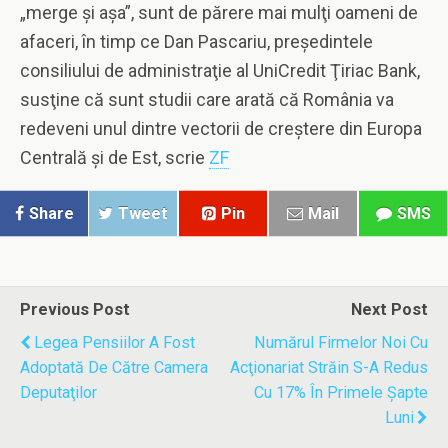
„merge şi aşa”, sunt de părere mai mulţi oameni de
afaceri, în timp ce Dan Pascariu, preşedintele
consiliului de administraţie al UniCredit Ţiriac Bank,
susţine că sunt studii care arată că România va
redeveni unul dintre vectorii de creştere din Europa
Centrală şi de Est, scrie
ZF
Share
Tweet
Pin
Mail
SMS
Previous Post
Next Post
Legea Pensiilor A Fost
Numărul Firmelor Noi Cu
Adoptată De Către Camera
Acţionariat Străin S-A Redus
Deputaţilor
Cu 17% În Primele Şapte
Luni