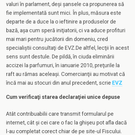
valuri în parlament, deşi şansele ca propunerea să
fie implementată sunt mici. În plus, măsura este
departe de a duce la o ieftinire a produselor de
bază, aşa cum speră iniţiatorii, ci va aduce profituri
mai mari pentru jucătorii din domeniu, cred
specialiştii consultaţi de EVZ.De altfel, lecţii în acest
sens sunt destule. De pildă, în ciuda eliminării
accizei la parfumuri, în ianuarie 2010, preţurile la
raft au rămas aceleaşi. Comercianţii au motivat că
încă mai au stocuri din anul precedent, scrie
EVZ
Cum verificaţi starea declaraţiei unice depuse
Atât contribuabilii care transmit formularul pe
internet, cât şi cei care o fac la ghişeu pot afla dacă
l-au completat corect chiar de pe site-ul Fiscului.