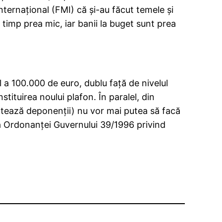
nternaţional (FMI) că şi-au făcut temele şi
 timp prea mic, iar banii la buget sunt prea
l a 100.000 de euro, dublu faţă de nivelul
ituirea noului plafon. În paralel, din
ntează deponenţii) nu vor mai putea să facă
a Ordonanţei Guvernului 39/1996 privind