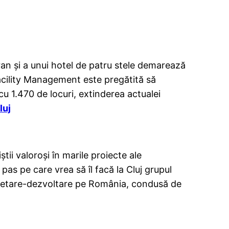
ran şi a unui hotel de patru stele demarează
acility Management este pregătită să
cu 1.470 de locuri, extinderea actualei
luj
tii valoroşi în marile proiecte ale
pas pe care vrea să îl facă la Cluj grupul
ercetare-dezvoltare pe România, condusă de