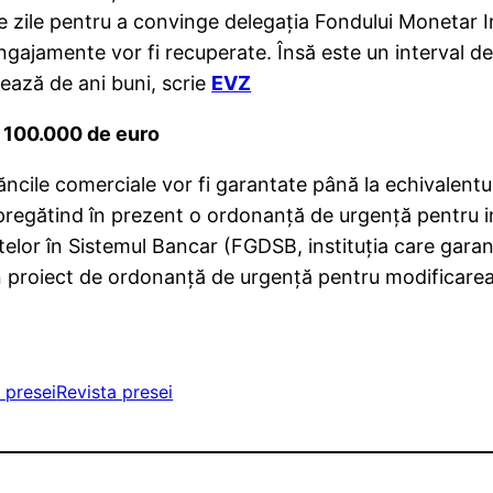
te zile pentru a convinge delegaţia Fondului Monetar I
angajamente vor fi recuperate. Însă este un interval de
nează de ani buni, scrie
EVZ
a 100.000 de euro
 băncile comerciale vor fi garantate până la echivalentu
regătind în prezent o ordonanţă de urgenţă pentru inst
lor în Sistemul Bancar (FGDSB, instituţia care gara
un proiect de ordonanţă de urgenţă pentru modificare
 presei
Revista presei