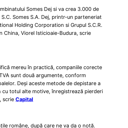
mbinatului Somes Dej si va crea 3.000 de
 S.C. Somes S.A. Dej, printr-un parteneriat
ational Holding Corporation si Grupul S.C.R.
China, Viorel Isticioaie-Budura, scrie
rifică mereu în practică, companiile corecte
i de TVA sunt două argumente, conform
oalelor. Deşi aceste metode de depistare a
n cu totul alte motive, înregistrează pierderi
, scrie
Capital
ăţile române, după care ne va da o notă.