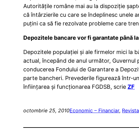
Autorităţile române mai au la dispoziţie şap
că întârzierile cu care se îndeplinesc unele 
puţini ca să fie rezolvate probleme care tre
Depozitele bancare vor fi garantate până l
Depozitele populaţiei şi ale firmelor mici la
actual, începând de anul următor, Guvernul p
conducerea Fondului de Garantare a Depozite
parte bancheri. Prevederile figurează într-
înfiinţarea şi funcţionarea FGDSB, scrie
ZF
octombrie 25, 2010
Economic – Financiar
, 
Revista