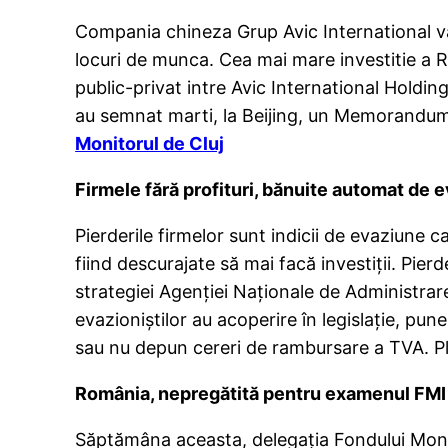
Compania chineza Grup Avic International v
locuri de munca. Cea mai mare investitie a R
public-privat intre Avic International Holdi
au semnat marti, la Beijing, un Memorandum 
Monitorul de Cluj
Firmele fără profituri, bănuite automat de 
Pierderile firmelor sunt indicii de evaziune
fiind descurajate să mai facă investiţii. P
strategiei Agenţiei Naţionale de Administra
evazioniştilor au acoperire în legislaţie, pun
sau nu depun cereri de rambursare a TVA. Pl
România, nepregătită pentru examenul FMI
Săptămâna aceasta, delegaţia Fondului Moneta