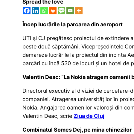
Spread the love
Încep lucrările la parcarea din aeroport
UTI şi CJ pregătesc proiectul de extindere a 
peste două săptămâni. Vicepreşedintele Cons
demareze lucrările la proiectul din incinta A
parcări cu încă 530 de locuri şi un hotel de 
Valentin Deac: “La Nokia atragem oamenii b
Directorul executiv al diviziei de cercetare-d
companiei. Atragerea universităţilor în proie
Nokia. Angajarea oamenilor valoroşi din comp
Valentin Deac, scrie
Ziua de Cluj
Combinatul Somes Dej, pe mina chinezilor