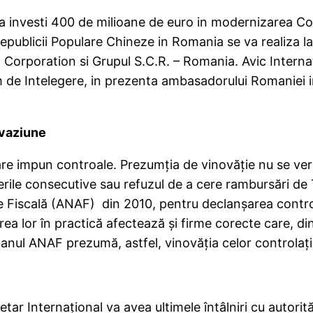
a investi 400 de milioane de euro in modernizarea Co
epublicii Populare Chineze in Romania se va realiza la
ng Corporation si Grupul S.C.R. – Romania. Avic Intern
de Intelegere, in prezenta ambasadorului Romaniei in 
evaziune
 care impun controale. Prezumţia de vinovăţie nu se ve
ierderile consecutive sau refuzul de a cere rambursăr
re Fiscală (ANAF) din 2010, pentru declanşarea contr
erea lor în practică afectează şi firme corecte care, di
anul ANAF prezumă, astfel, vinovăţia celor controlaţi
r Internaţional va avea ultimele întâlniri cu autorit