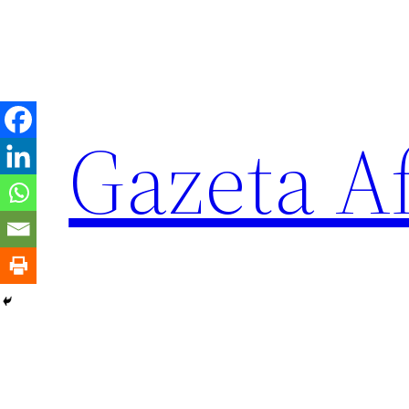
Sari
la
conținut
Gazeta Af