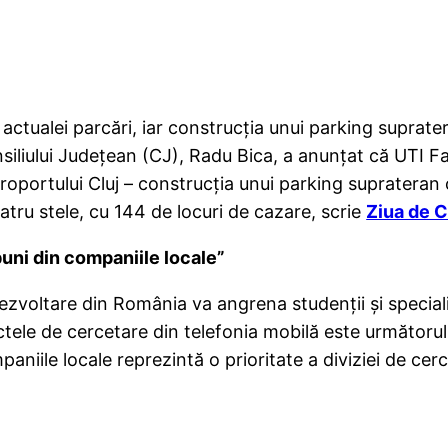
actualei parcări, iar construcţia unui parking suprate
iliului Judeţean (CJ), Radu Bica, a anunţat că UTI F
eroportului Cluj – construcţia unui parking suprateran 
patru stele, cu 144 de locuri de cazare, scrie
Ziua de C
uni din companiile locale”
ezvoltare din România va angrena studenţii şi specialiş
ctele de cercetare din telefonia mobilă este următorul 
aniile locale reprezintă o prioritate a diviziei de c