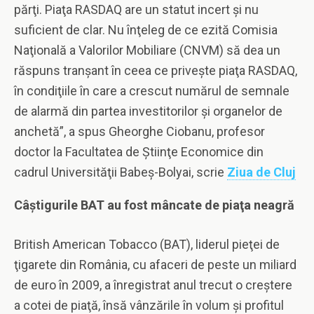
părţi. Piaţa RASDAQ are un statut incert şi nu
suficient de clar. Nu înţeleg de ce ezită Comisia
Naţională a Valorilor Mobiliare (CNVM) să dea un
răspuns tranşant în ceea ce priveşte piaţa RASDAQ,
în condiţiile în care a crescut numărul de semnale
de alarmă din partea investitorilor şi organelor de
anchetă”, a spus Gheorghe Ciobanu, profesor
doctor la Facultatea de Ştiinţe Economice din
cadrul Universităţii Babeş-Bolyai, scrie
Ziua de Cluj
Câştigurile BAT au fost mâncate de piaţa neagră
British American Tobacco (BAT), liderul pieţei de
ţigarete din România, cu afaceri de peste un miliard
de euro în 2009, a înregistrat anul trecut o creştere
a cotei de piaţă, însă vânzările în volum şi profitul