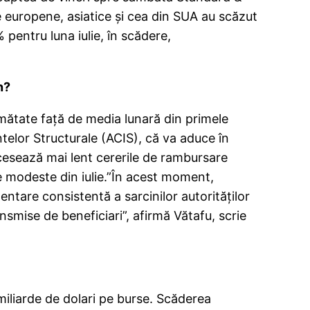
e europene, asiatice şi cea din SUA au scăzut
 pentru luna iulie, în scădere,
n?
 jumătate faţă de media lunară din primele
telor Structurale (ACIS), că va aduce în
cesează mai lent cererile de rambursare
e modeste din iulie.”În acest moment,
ntare consistentă a sarcinilor autorităţilor
smise de beneficiari”, afirmă Vătafu, scrie
miliarde de dolari pe burse. Scăderea