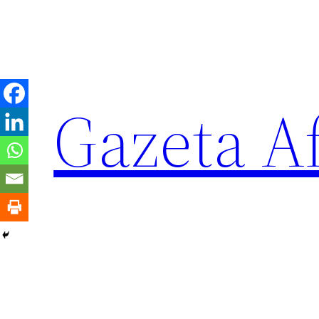
Sari
la
conținut
Gazeta Af