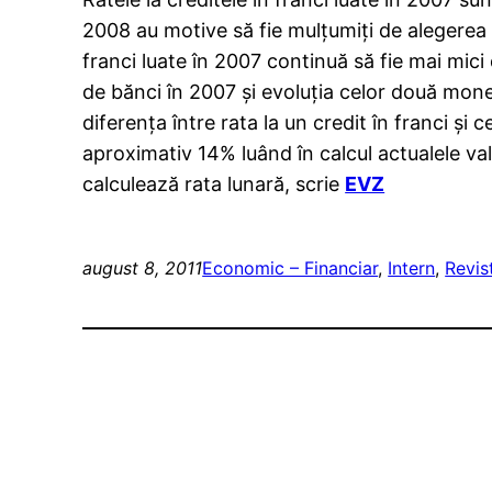
2008 au motive să fie mulţumiţi de alegerea f
franci luate în 2007 continuă să fie mai mici 
de bănci în 2007 şi evoluţia celor două moned
diferenţa între rata la un credit în franci şi
aproximativ 14% luând în calcul actualele va
calculează rata lunară, scrie
EVZ
august 8, 2011
Economic – Financiar
, 
Intern
, 
Revis