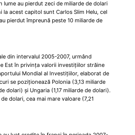
n lume au pierdut zeci de miliarde de dolari
 la acest capitol sunt Carlos Slim Helu, cel
 au pierdut împreună peste 10 miliarde de
uale din intervalul 2005-2007, urmând
st în privinţa valorii investiţiilor străine
portului Mondial al Investiţiilor, elaborat de
uri se poziționează Polonia (3,13 miliarde
e dolari) și Ungaria (1,17 miliarde de dolari).
e de dolari, cea mai mare valoare (7,21
e au luat credite în franci în perioada 2007-