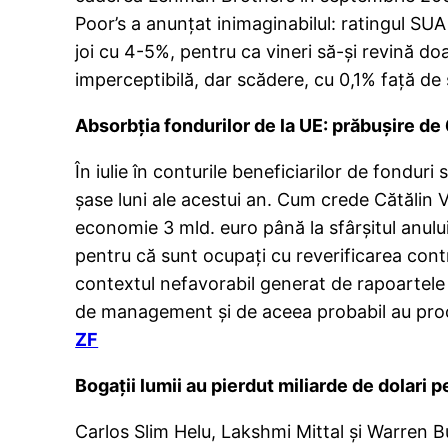
Poor’s a anunţat inimaginabilul: ratingul SU
joi cu 4-5%, pentru ca vineri să-şi revină do
imperceptibilă, dar scădere, cu 0,1% faţă de 
Absorbţia fondurilor de la UE: prăbuşire de 
În iulie în conturile beneficiarilor de fondur
şase luni ale acestui an. Cum crede Cătălin 
economie 3 mld. euro până la sfârşitul anulu
pentru că sunt ocupaţi cu reverificarea cont
contextul nefavorabil generat de rapoartele 
de management şi de aceea probabil au proces
ZF
Bogaţii lumii au pierdut miliarde de dolari p
Carlos Slim Helu, Lakshmi Mittal şi Warren B