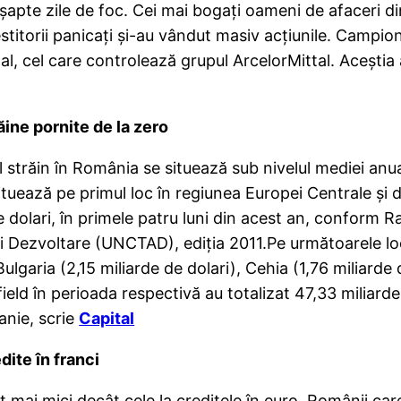
şapte zile de foc. Cei mai bogaţi oameni de afaceri di
itorii panicaţi şi-au vândut masiv acţiunile. Campioni
l, cel care controlează grupul ArcelorMittal. Aceştia
ăine pornite de la zero
al străin în România se situează sub nivelul mediei an
uează pe primul loc în regiunea Europei Centrale şi de E
 dolari, în primele patru luni din acest an, conform Ra
i Dezvoltare (UNCTAD), ediţia 2011.Pe următoarele loc
Bulgaria (2,15 miliarde de dolari), Cehia (1,76 miliarde d
field în perioada respectivă au totalizat 47,33 miliard
anie, scrie
Capital
ite în franci
nt mai mici decât cele la creditele în euro. Românii car