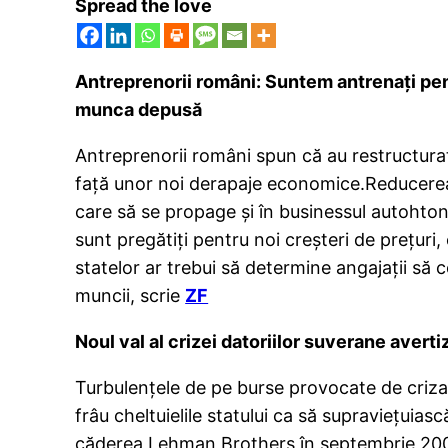
Spread the love
Antreprenorii români: Suntem antrenaţi pen
munca depusă
Antreprenorii români spun că au restructurat,
faţă unor noi derapaje economice.Reducerea r
care să se propage şi în businessul autohton
sunt pregătiţi pentru noi creşteri de preţuri,
statelor ar trebui să determine angajaţii să 
muncii, scrie
ZF
Noul val al crizei datoriilor suverane averti
Turbulenţele de pe burse provocate de criza d
frâu cheltuielile statului ca să supravieţui
căderea Lehman Brothers în septembrie 2008.