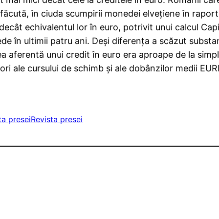
ăcută, în ciuda scumpirii monedei elveţiene în raport c
decât echivalentul lor în euro, potrivit unui calcul Cap
e în ultimii patru ani. Deşi diferenţa a scăzut substan
 cea aferentă unui credit în euro era aproape de la simpl
lori ale cursului de schimb şi ale dobânzilor medii EU
ta presei
Revista presei