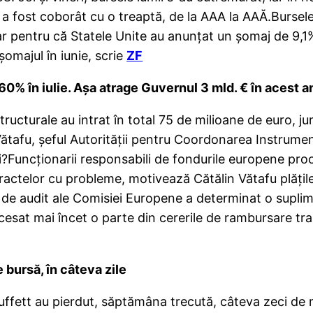
A a fost coborât cu o treaptă, de la AAA la AAĂ.Bursel
ar pentru că Statele Unite au anunţat un şomaj de 9,1%
şomajul în iunie, scrie
ZF
60% în iulie. Aşa atrage Guvernul 3 mld. € în acest a
i structurale au intrat în total 75 de milioane de euro,
Vătafu, şeful Autorităţii pentru Coordonarea Instrumen
i?Funcţionarii responsabili de fondurile europene pro
ractelor cu probleme, motivează Cătălin Vătafu plăţil
de audit ale Comisiei Europene a determinat o suplime
at mai încet o parte din cererile de rambursare tran
e bursă, în câteva zile
uffett au pierdut, săptămâna trecută, câteva zeci de 