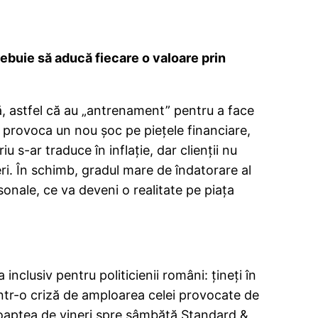
ebuie să aducă fiecare o valoare prin
iză, astfel că au „antrenament” pentru a face
 provoca un nou şoc pe pieţele financiare,
s-ar traduce în inflaţie, dar clienţii nu
leri. În schimb, gradul mare de îndatorare al
sonale, ce va deveni o realitate pe piaţa
nclusiv pentru politicienii români: ţineţi în
într-o criză de amploarea celei provocate de
 noaptea de vineri spre sâmbătă Standard &