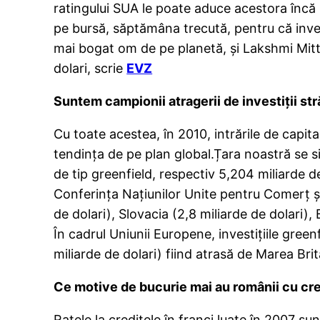
ratingului SUA le poate aduce acestora încă 
pe bursă, săptămâna trecută, pentru că invest
mai bogat om de pe planetă, şi Lakshmi Mitta
dolari, scrie
EVZ
Suntem campionii atragerii de investiţii str
Cu toate acestea, în 2010, intrările de capit
tendința de pe plan global.Țara noastră se sit
de tip greenfield, respectiv 5,204 miliarde de
Conferinţa Naţiunilor Unite pentru Comerţ ş
de dolari), Slovacia (2,8 miliarde de dolari), 
În cadrul Uniunii Europene, investiţiile green
miliarde de dolari) fiind atrasă de Marea Brit
Ce motive de bucurie mai au românii cu cred
Ratele la creditele în franci luate în 2007 su