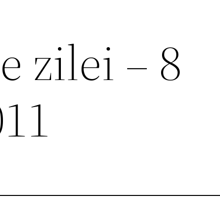
 zilei – 8
011