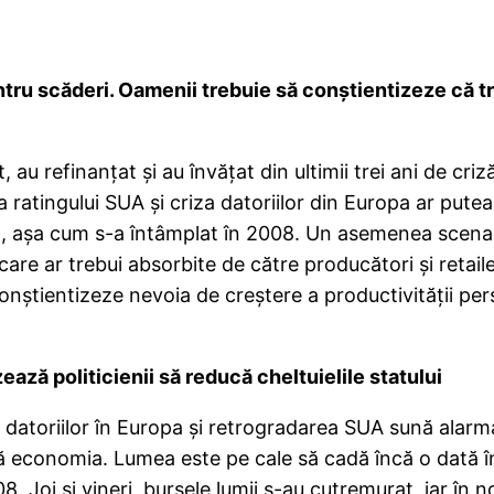
tru scăderi. Oamenii trebuie să conştientizeze că tr
 au refinanţat şi au învăţat din ultimii trei ani de cr
atingului SUA şi criza datoriilor din Europa ar putea
, aşa cum s-a întâmplat în 2008. Un asemenea scenariu 
 care ar trebui absorbite de către producători şi retai
conştientizeze nevoia de creştere a productivităţii per
zează politicienii să reducă cheltuielile statului
atoriilor în Europa şi retrogradarea SUA sună alarma i
ască economia. Lumea este pe cale să cadă încă o dată 
 Joi şi vineri, bursele lumii s-au cutremurat, iar în