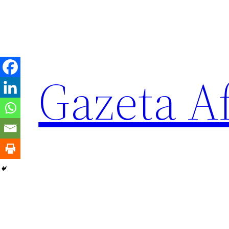
Sari
la
conținut
Gazeta Af