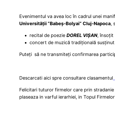
Evenimentul va avea loc în cadrul unei manif
U
niversității ”Babeș-Bolyai”
Cluj-Napoca
,
recital de poezie
DOREL VIŞAN
, însoți
concert de muzică tradițională susținu
Puteți să ne transmiteți confirmarea parti
Descarcati aici spre consultare clasamentul
Felicitari tuturor firmelor care prin stradani
plaseaza in varful ierarhiei, in Topul Firmelo