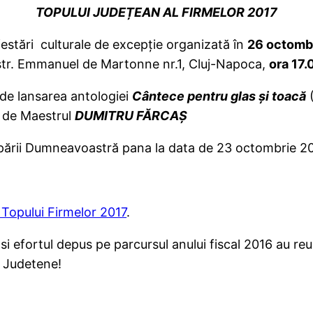
TOPULUI JUDEȚEAN AL FIRMELOR 2017
estări culturale de excepție organizată în
26 octomb
 str. Emmanuel de Martonne nr.1, Cluj-Napoca,
ora 17.
t de lansarea antologiei
Cântece pentru glas și toacă
(
t de Maestrul
DUMITRU FĂRCAȘ
cipării Dumneavoastră pana la data de 23 octombrie 2
Topului Firmelor 2017
.
e si efortul depus pe parcursul anului fiscal 2016 au re
r Judetene!