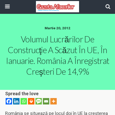
Martie 20, 2012
Volumul Lucrărilor De
Construcţie A Scăzut În UE, În
Ianuarie. România A Înregistrat
Creşteri De 14,9%
Spread the love
România se situează pe locul doi în UE la creşterea