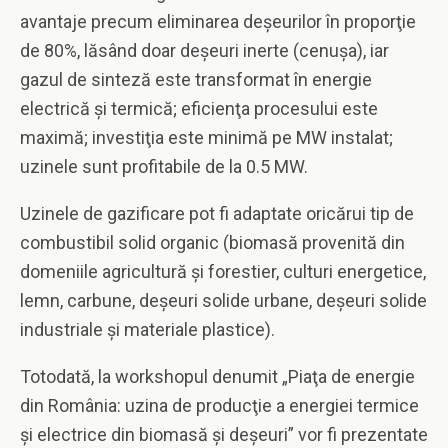
avantaje precum eliminarea deşeurilor în proporţie
de 80%, lăsând doar deşeuri inerte (cenuşa), iar
gazul de sinteză este transformat în energie
electrică şi termică; eficienţa procesului este
maximă; investiţia este minimă pe MW instalat;
uzinele sunt profitabile de la 0.5 MW.
Uzinele de gazificare pot fi adaptate oricărui tip de
combustibil solid organic (biomasă provenită din
domeniile agricultură şi forestier, culturi energetice,
lemn, carbune, deşeuri solide urbane, deşeuri solide
industriale şi materiale plastice).
Totodată, la workshopul denumit „Piaţa de energie
din România: uzina de producţie a energiei termice
şi electrice din biomasă şi deşeuri” vor fi prezentate