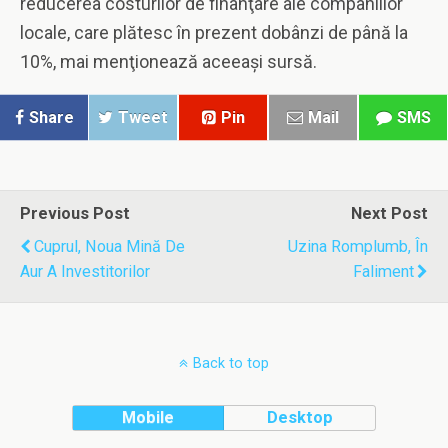
reducerea costurilor de finanţare ale companiilor
locale, care plătesc în prezent dobânzi de până la
10%, mai menţionează aceeaşi sursă.
Share
Tweet
Pin
Mail
SMS
Previous Post
Next Post
Cuprul, Noua Mină De
Uzina Romplumb, În
Aur A Investitorilor
Faliment
Back to top
Mobile
Desktop