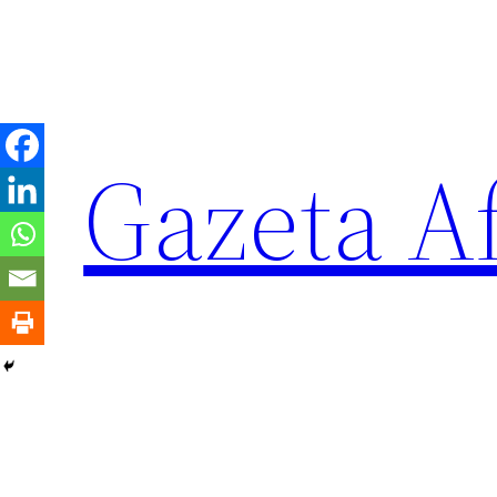
Sari
la
conținut
Gazeta Af