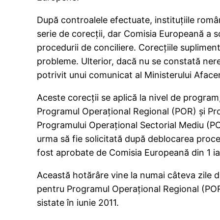
După controalele efectuate, instituţiile româ
serie de corecţii, dar Comisia Europeană a so
procedurii de conciliere. Corecţiile suplimen
probleme. Ulterior, dacă nu se constată ner
potrivit unui comunicat al Ministerului Aface
Aceste corecţii se aplică la nivel de progr
Programul Operaţional Regional (POR) şi Pr
Programului Operaţional Sectorial Mediu (PO
urma să fie solicitată după deblocarea proce
fost aprobate de Comisia Europeană din 1 ia
Această hotărâre vine la numai câteva zile 
pentru Programul Operaţional Regional (POR), 
sistate în iunie 2011.