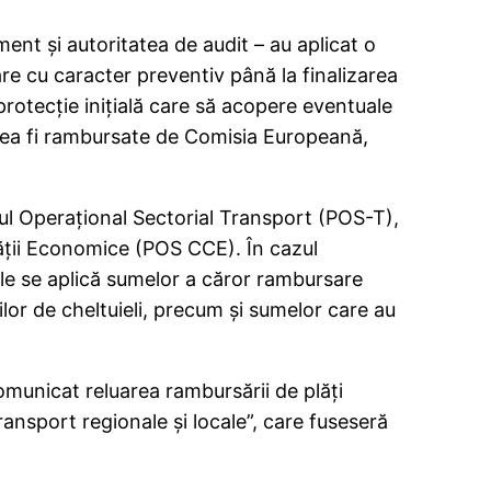
ent şi autoritatea de audit – au aplicat o
are cu caracter preventiv până la finalizarea
protecţie iniţială care să acopere eventuale
utea fi rambursate de Comisia Europeană,
ul Operaţional Sectorial Transport (POS-T),
ăţii Economice (POS CCE). În cazul
le se aplică sumelor a căror rambursare
lor de cheltuieli, precum şi sumelor care au
municat reluarea rambursării de plăţi
ansport regionale şi locale”, care fuseseră