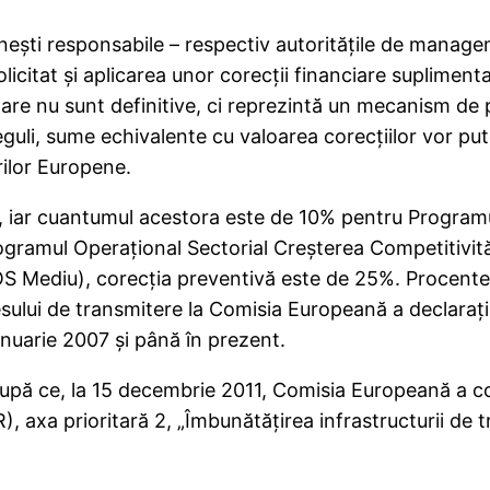
neşti responsabile – respectiv autorităţile de managem
licitat şi aplicarea unor corecţii financiare supliment
tare nu sunt definitive, ci reprezintă un mecanism de 
eguli, sume echivalente cu valoarea corecţiilor vor p
rilor Europene.
am, iar cuantumul acestora este de 10% pentru Program
ogramul Operaţional Sectorial Creşterea Competitivit
S Mediu), corecţia preventivă este de 25%. Procente
sului de transmitere la Comisia Europeană a declaraţii
nuarie 2007 şi până în prezent.
după ce, la 15 decembrie 2011, Comisia Europeană a co
axa prioritară 2, „Îmbunătăţirea infrastructurii de tr