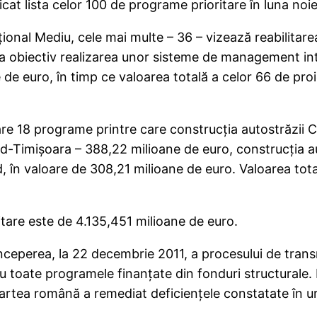
icat lista celor 100 de programe prioritare în luna noi
onal Mediu, cele mai multe – 36 – vizează reabilitare
ca obiectiv realizarea unor sisteme de management inte
e de euro, în timp ce valoarea totală a celor 66 de p
are 18 programe printre care construcția autostrăzii
ad-Timișoara – 388,22 milioane de euro, construcția a
d, în valoare de 308,21 milioane de euro. Valoarea to
itare este de 4.135,451 milioane de euro.
începerea, la 22 decembrie 2011, a procesului de tra
ru toate programele finanţate din fonduri structurale.
 partea română a remediat deficienţele constatate în u