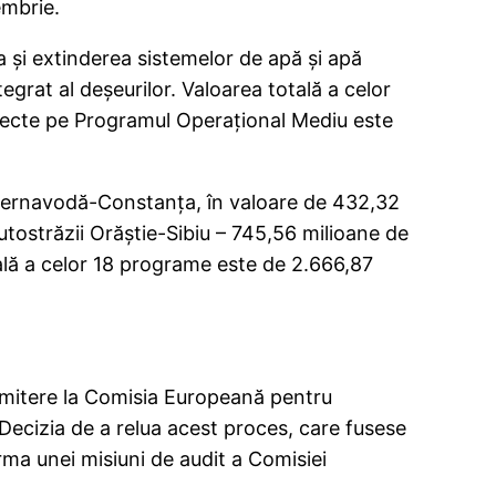
embrie.
a şi extinderea sistemelor de apă şi apă
grat al deşeurilor. Valoarea totală a celor
roiecte pe Programul Operaţional Mediu este
 Cernavodă-Constanța, în valoare de 432,32
utostrăzii Orăștie-Sibiu – 745,56 milioane de
tală a celor 18 programe este de 2.666,87
nsmitere la Comisia Europeană pentru
 Decizia de a relua acest proces, care fusese
rma unei misiuni de audit a Comisiei