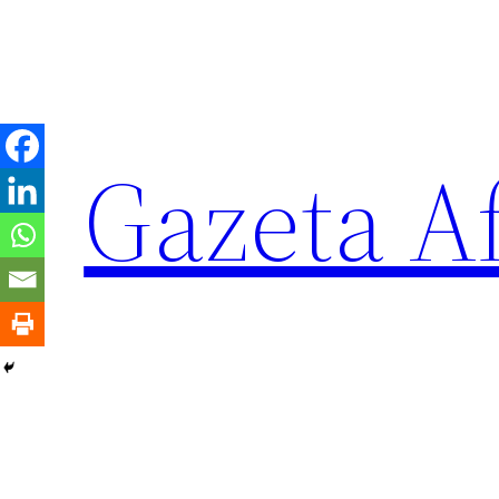
Sari
la
conținut
Gazeta Af