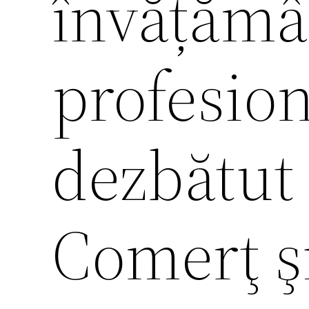
învățămâ
profesion
dezbătut
Comerţ şi