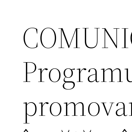
COMUNIC
Programu
promovar