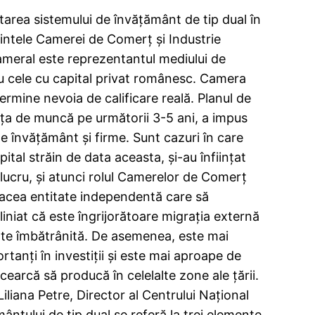
area sistemului de învăţământ de tip dual în
dintele Camerei de Comerţ şi Industrie
ameral este reprezentantul mediului de
u cele cu capital privat românesc. Camera
ermine nevoia de calificare reală. Planul de
forţa de muncă pe următorii 3-5 ani, a impus
de învăţământ şi firme. Sunt cazuri în care
ital străin de data aceasta, şi-au înfiinţat
t lucru, şi atunci rolul Camerelor de Comerţ
ă acea entitate independentă care să
liniat că este îngrijorătoare migraţia externă
arte îmbătrânită. De asemenea, este mai
tanţi în investiţii și este mai aproape de
cearcă să producă în celelalte zone ale țării.
iliana Petre, Director al Centrului Naţional
ântului de tip dual se referă la trei elemente