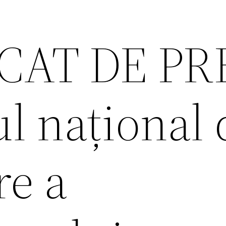
AT DE PR
l național 
e a