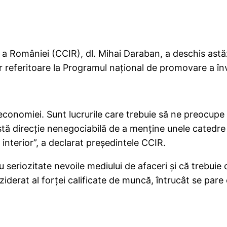
a României (CCIR), dl. Mihai Daraban, a deschis astăz
r referitoare la Programul național de promovare a în
economiei. Sunt lucrurile care trebuie să ne preocupe
stă direcţie nenegociabilă de a menţine unele catedr
interior”, a declarat preşedintele CCIR.
 seriozitate nevoile mediului de afaceri şi că trebuie c
ziderat al forţei calificate de muncă, întrucât se pare