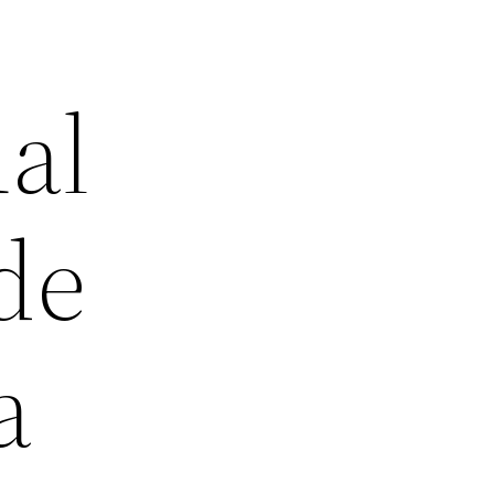
ual
de
a