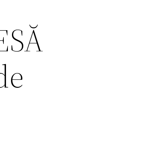
ESĂ
de