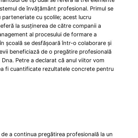
sistemul de învăţământ profesional. Primul se
 parteneriate cu şcolile; acest lucru
 referă la susţinerea de către companii a
management al procesului de formare a
i în şcoală se desfăşoară într-o colaborare şi
Elevii beneficiază de o pregătire profesională
 Dna. Petre a declarat că anul viitor vom
a fi cuantificate rezultatele concrete pentru
p, de a continua pregătirea profesională la un