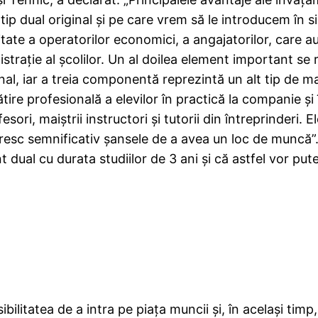
 tip dual original şi pe care vrem să le introducem în 
tate a operatorilor economici, a angajatorilor, care au
istraţie al şcolilor. Un al doilea element important se
nal, iar a treia componentă reprezintă un alt tip de 
gătire profesională a elevilor în practică la companie ş
sori, maiştrii instructori şi tutorii din întreprinderi. 
cresc semnificativ şansele de a avea un loc de muncă”.
dual cu durata studiilor de 3 ani şi că astfel vor pute
bilitatea de a intra pe piaţa muncii şi, în acelaşi tim