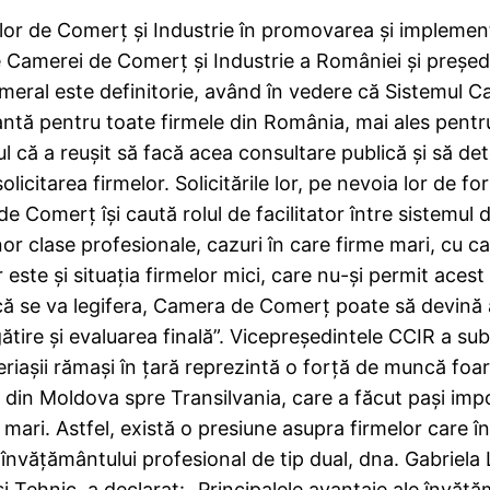
lor de Comerţ şi Industrie în promovarea şi implement
e Camerei de Comerţ şi Industrie a României şi preşe
meral este definitorie, având în vedere că Sistemul C
antă pentru toate firmele din România, mai ales pentr
ul că a reuşit să facă acea consultare publică şi să det
licitarea firmelor. Solicitările lor, pe nevoia lor de 
 Comerţ îşi caută rolul de facilitator între sistemul 
r clase profesionale, cazuri în care firme mari, cu cap
 este şi situaţia firmelor mici, care nu-şi permit aces
 dacă se va legifera, Camera de Comerţ poate să devin
ătire şi evaluarea finală”. Vicepreşedintele CCIR a sub
seriaşii rămaşi în ţară reprezintă o forţă de muncă fo
 din Moldova spre Transilvania, care a făcut paşi impor
mari. Astfel, există o presiune asupra firmelor care în
învăţământului profesional de tip dual, dna. Gabriela L
 Tehnic, a declarat: „Principalele avantaje ale învăţăm