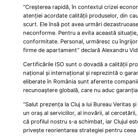
“Creşterea rapidă, în contextul crizei econ
atenţiei acordate calităţii produselor, din ca
scurt. Ele însă pot avea urmări dezastruoase
neconforme. Pentru a evita această situaţie, 
conformitate. Personal, urmăresc cu îngrijor
firme de apartament” declară Alexandru Vi
Certificările ISO sunt o dovadă a calităţii pr
naţional şi internaţional şi reprezintă o ga
eliberate în România sunt aferente companiil
recunoaştere globală, care nu aduc garanţia 
“Salut prezenţa la Cluj a lui Bureau Veritas ş
un oraş al serviciilor, al inovării, al cercetă
că profilul nostru s-a schimbat, iar Clujul e
priveşte reorientarea strategiei pentru cee