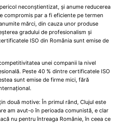
 pericol neconştientizat, şi anume reducerea
i de compromis par a fi eficiente pe termen
n anumite mărci, din cauza unor produse
reşterea gradului de profesionalism şi
 certificatele ISO din România sunt emise de
 competitivitatea unei companii la nivel
esională. Peste 40 % dintre certificatele ISO
stea sunt emise de firme mici, fără
nternaţional.
ţin două motive: În primul rând, Clujul este
pe care am avut-o în perioada comunistă, e clar
, dacă nu pentru întreaga Românie, în ceea ce