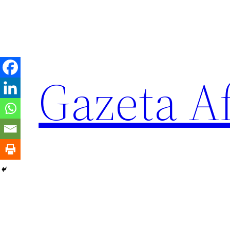
Sari
la
conținut
Gazeta Af