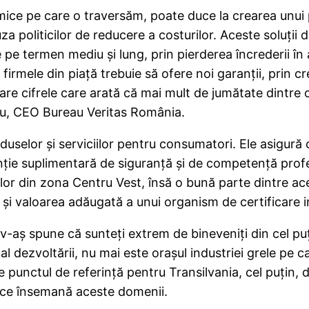
omice pe care o traversăm, poate duce la crearea unui
uza politicilor de reducere a costurilor. Aceste soluţi
 pe termen mediu şi lung, prin pierderea încrederii î
firmele din piaţă trebuie să ofere noi garanţii, prin c
are cifrele care arată că mai mult de jumătate dintre
du, CEO Bureau Veritas România.
oduselor şi serviciilor pentru consumatori. Ele asigură
ranţie suplimentară de siguranţă şi de competenţă prof
or din zona Centru Vest, însă o bună parte dintre ace
şi valoarea adăugată a unui organism de certificare i
i v-aş spune că sunteţi extrem de bineveniţi din cel pu
rii, al dezvoltării, nu mai este oraşul industriei grele 
ste punctul de referinţă pentru Transilvania, cel puţin
a ce însemană aceste domenii.