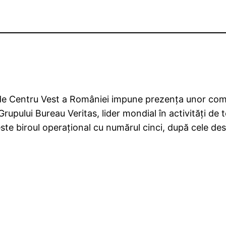
e Centru Vest a României impune prezenţa unor compa
upului Bureau Veritas, lider mondial în activităţi de te
te biroul operaţional cu numărul cinci, după cele desc