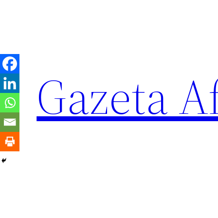
Sari
la
conținut
Gazeta Af