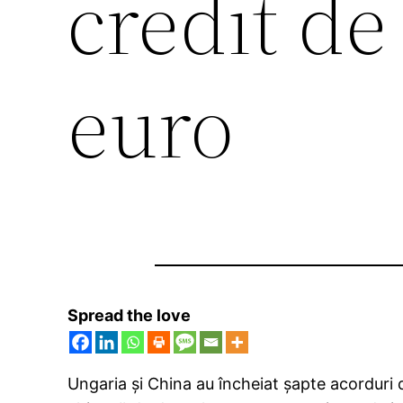
credit de
euro
Spread the love
Ungaria şi China au încheiat şapte acorduri d