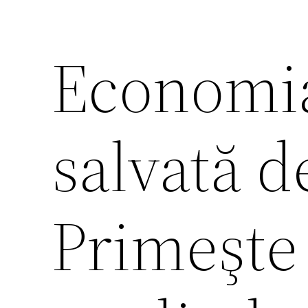
Economia
salvată d
Primeşte 