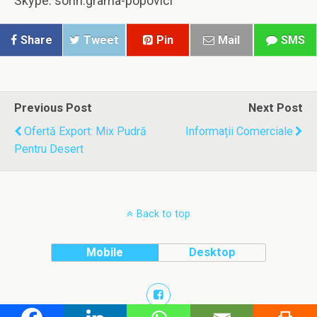
Skype: sorin.grama-popovici
Share
Tweet
Pin
Mail
SMS
Previous Post
Next Post
Ofertă Export: Mix Pudră
Informații Comerciale
Pentru Desert
Back to top
Mobile
Desktop