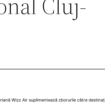
onal Cluj-
ană Wizz Air suplimentează zborurile către destinaţii