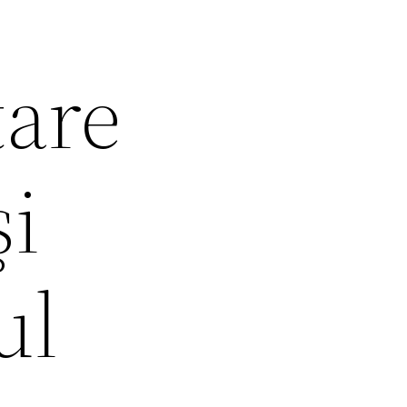
tare
şi
ul