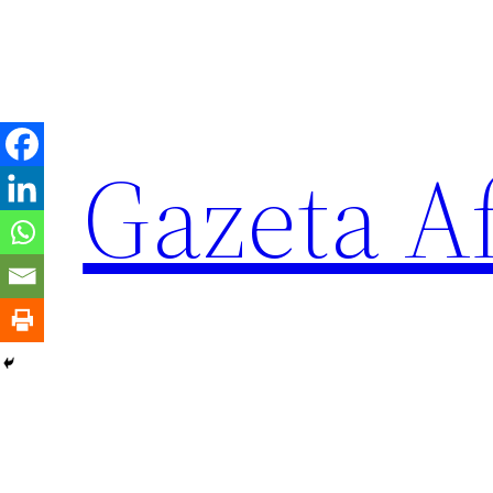
Sari
la
conținut
Gazeta Af