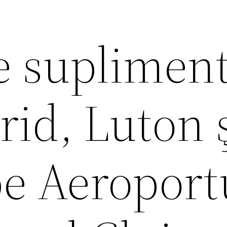
e suplimen
id, Luton 
pe Aeroport