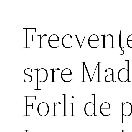
Frecvenţ
spre Madr
Forli de 