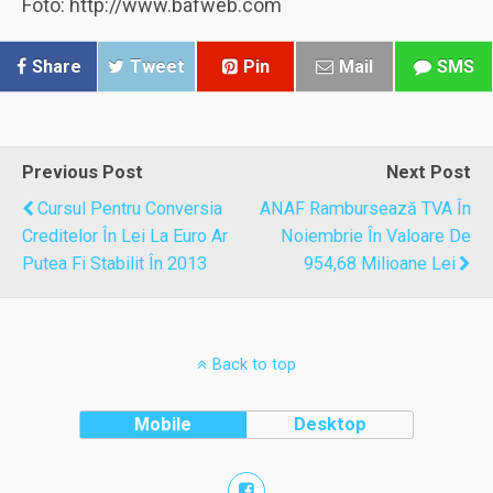
Foto: http://www.bafweb.com
Share
Tweet
Pin
Mail
SMS
Previous Post
Next Post
Cursul Pentru Conversia
ANAF Rambursează TVA În
Creditelor În Lei La Euro Ar
Noiembrie În Valoare De
Putea Fi Stabilit În 2013
954,68 Milioane Lei
Back to top
Mobile
Desktop