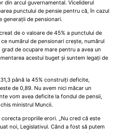
r din arcul guvernamental. Viceliderul
oarea punctului de pensie pentru că, în cazul
te generaţii de pensionari.
t creat de o valoare de 45% a punctului de
mp ce numărul de pensionari creşte, numărul
 un grad de ocupare mare pentru a avea un
imentarea acestui buget şi suntem legaţi de
31,3 până la 45% construiţi deficite,
 este de 0,89. Nu avem nici măcar un
inte vom avea deficite la fondul de pensii,
chis ministrul Muncii.
corecta propriile erori. „Nu cred că este
luat noi, Legislativul. Când a fost să putem