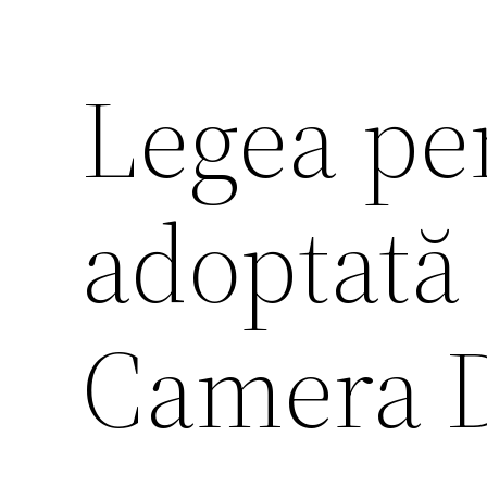
Legea pen
adoptată 
Camera D