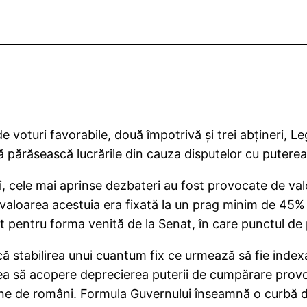
e voturi favorabile, două împotrivă şi trei abţineri, Le
ă părăsească lucrările din cauza disputelor cu puterea
i, cele mai aprinse dezbateri au fost provocate de va
valoarea acestuia era fixată la un prag minim de 45% 
 pentru forma venită de la Senat, în care punctul de pe
ă stabilirea unui cuantum fix ce urmează să fie indexa
ea să acopere deprecierea puterii de cumpărare provoca
ane de români. Formula Guvernului înseamnă o curbă de 