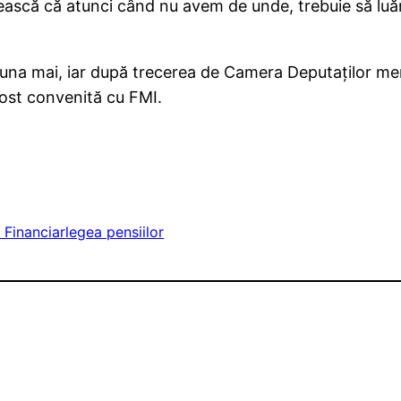
ească că atunci când nu avem de unde, trebuie să luăm
 luna mai, iar după trecerea de Camera Deputaților me
fost convenită cu FMI.
 Financiar
legea pensiilor