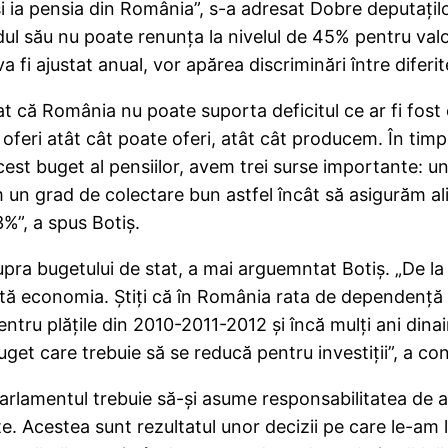
 ia pensia din România”, s-a adresat Dobre deputaţilo
idul său nu poate renunţa la nivelul de 45% pentru val
 fi ajustat anual, vor apărea discriminări între diferi
tat că România nu poate suporta deficitul ce ar fi fos
a oferi atât cât poate oferi, atât cât producem. În ti
acest buget al pensiilor, avem trei surse importante:
 un grad de colectare bun astfel încât să asigurăm al
3%”, a spus Botiş.
ra bugetului de stat, a mai arguemntat Botiş. „De la 
rtă economia. Ştiţi că în România rata de dependenţă
entru plăţile din 2010-2011-2012 şi încă mulţi ani dina
uget care trebuie să se reducă pentru investiţii”, a con
rlamentul trebuie să-şi asume responsabilitatea de a 
te. Acestea sunt rezultatul unor decizii pe care le-am 