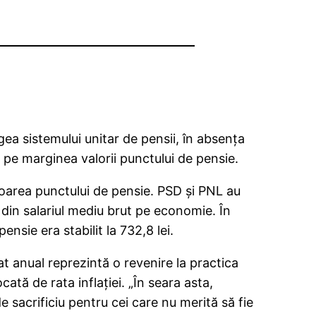
gea sistemului unitar de pensii, în absenţa
 pe marginea valorii punctului de pensie.
loarea punctului de pensie. PSD şi PNL au
din salariul mediu brut pe economie. În
nsie era stabilit la 732,8 lei.
t anual reprezintă o revenire la practica
tă de rata inflaţiei. „În seara asta,
sacrificiu pentru cei care nu merită să fie