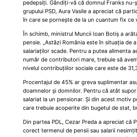
pedepsiţi. Gândiţi-vă că domnul Franks nu-şi
grupului PSD, Aura Vasile a apreciat că part
în care se porneşte de la un cuantum fix ce va
În schimb, ministrul Muncii Ioan Botiş a ară
pensie. „Astăzi România este în situaţia de 
salariaţilor scade. Pentru a putea alimenta 
număr de contributori mare, trebuie să avem
nivelul contribuţiilor sociale care este de 31,
Procentajul de 45% ar greva suplimentar asup
doamnelor şi domnilor. Pentru că atât supo
salariat la un pensionar. Şi din acest motiv p
care trebuie acoperite din bugetul de stat, b
Din partea PDL, Cezar Preda a apreciat că Pa
corect termenul de pensii sau salarii nesimţi