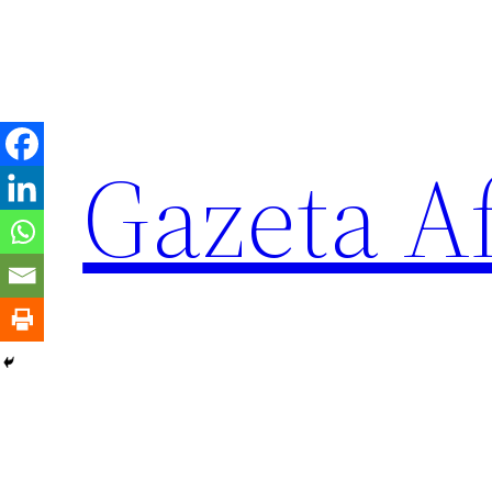
Sari
la
conținut
Gazeta Af