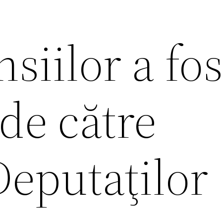
siilor a fos
de către
eputaţilor