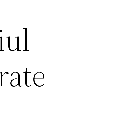
iul
rate