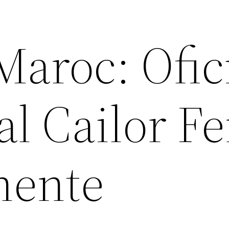
 Maroc: Ofic
al Cailor Fe
nente