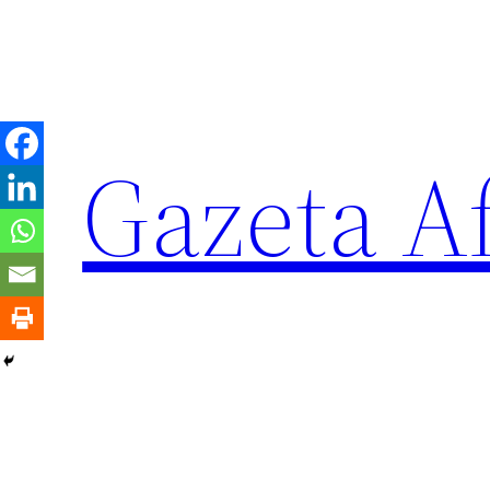
Sari
la
conținut
Gazeta Af