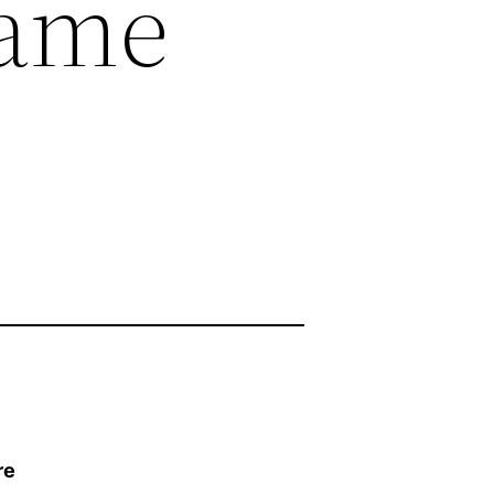
rame
re