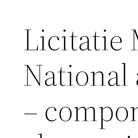
Licitatie
National 
– compo