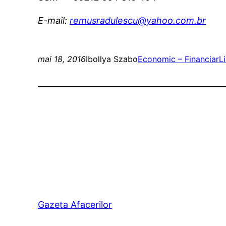
E-mail:
remusradulescu@yahoo.com.br
mai 18, 2016
Ibollya Szabo
Economic – Financiar
L
Gazeta Afacerilor