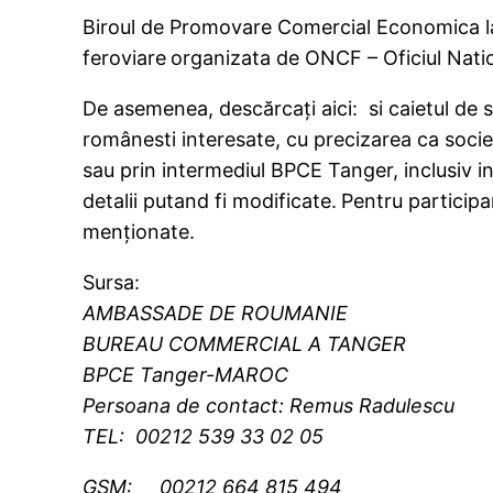
Biroul de Promovare Comercial Economica la 
feroviare
organizata de ONCF – Oficiul Natio
De asemenea, descărcați aici: si caietul de sa
românesti interesate, cu precizarea ca societa
sau prin intermediul BPCE Tanger, inclusiv in
detalii putand fi modificate.
Pentru participa
menționate.
Sursa:
AMBASSADE DE ROUMANIE
BUREAU COMMERCIAL A TANGER
BPCE Tanger-
MAROC
Persoana de contact: Remus Radulescu
TEL: 00212 539 33 02 05
GSM: 00212 664 815 494